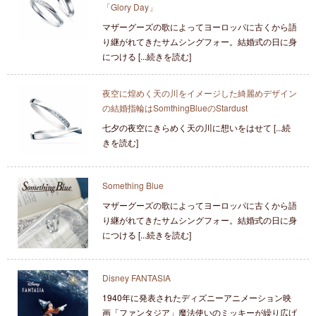
「Glory Day」
マザーグーズの歌によってヨーロッパに古くから語
り継がれてきたサムシングフォー。結婚式の日に身
につける [...続きを読む]
夜空に煌めく天の川をイメージした綺麗めデザイン
の結婚指輪はSomthingBlueのStardust
七夕の夜空にきらめく天の川に想いをはせて [...続
きを読む]
Something Blue
マザーグーズの歌によってヨーロッパに古くから語
り継がれてきたサムシングフォー。結婚式の日に身
につける [...続きを読む]
Disney FANTASIA
1940年に発表されたディズニーアニメーション映
画「ファンタジア」魔法使いのミッキーが繰り広げ