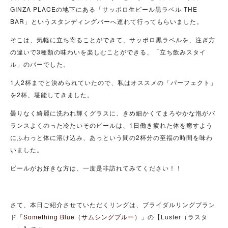
GINZA PLACEの地下にある「サッポロ生ビール黒ラベル THE
BAR」というスタンディングバーへ連れて行ってもらいました。
そこは、気軽に立ち寄ることができて、サッポロ黒ラベルを、注ぎ方
の違いで3種類の味わいを楽しむことができる、「立ち飲みスタイ
ル」のバーでした。
1人2杯までと決められていたので、私はオススメの「パーフェクト」
を2杯、堪能してきました。
曇りなく綺麗に洗われ輝くグラスに、きめ細かくてまろやかな泡がバ
ランスよくのった冷たいそのビールは、1日働き疲れた体を癒すよう
にふわっと体に溶け込み、あっという間の2杯分の至福の時間を味わ
いました。
ビールがお好きな方は、一度是非訪れてみてください！！
さて、本日ご紹介させていただくリングは、ブライダルリングブラン
ド「
Something Blue（サムシングブルー）
」の【Luster（ラスタ