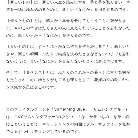
【新しいもの】は、新しい人生を踏み出す今、手と手を取り合い一本
道を一緒に歩み始めるために、新しい「なにか」を用意するのです。
【借りたもの】とは、隣人から幸せを分けてもらうことに繋がりま
す。今のこの幸せはたくさんの人に支えられていることを忘れないた
めに、親しい人から「なにか」を借りるのです。
【青いもの】は、ずっと清らかな気持ちを持ち続けること。悲しいと
きや、楽しい瞬間、ふたりで結婚を決めたときなどをいつまでも忘れ
ないように、青い「なにか」を目立たないところに身に付けます。
そして、【６ペンス】とは、ふたりのこれからの暮らしに富と繁栄が
もたらされ、心にゆとりがもてるお守りとして、花嫁の左の靴に6ペ
ンス銀貨を忍ばせるのです。
このブライダルブランド「Something Blue」（サムシングブルー）
は、この”サムシングフォー”のひとつ、「なにか青いもの」を身に着
けるということで、マリッジリングの内側にブルーサファイアを無料
で１石ずつセッティングしているのです。