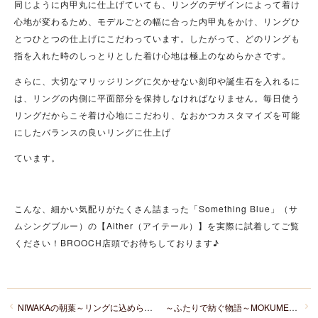
同じように内甲丸に仕上げていても、リングのデザインによって着け
心地が変わるため、モデルごとの幅に合った内甲丸をかけ、リングひ
とつひとつの仕上げにこだわっています。したがって、どのリングも
指を入れた時のしっとりとした着け心地は極上のなめらかさです。
さらに、大切なマリッジリングに欠かせない刻印や誕生石を入れるに
は、リングの内側に平面部分を保持しなければなりません。毎日使う
リングだからこそ着け心地にこだわり、なおかつカスタマイズを可能
にしたバランスの良いリングに仕上げ
ています。
こんな、細かい気配りがたくさん詰まった「Something Blue」（サ
ムシングブルー）の【Aither（アイテール）】を実際に試着してご覧
ください！BROOCH店頭でお待ちしております♪
NIWAKAの朝葉～リングに込められた美しい情景とストーリー～
～ふたりで紡ぐ物語～MOKUMEGANEYA