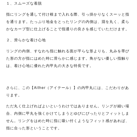
１、スムーズな着脱
指にリングを通して付け根まで入れる際、引っ掛かりなくスーッと指
を通ります。たっぷり地金をとったリングの内側は、淵を丸く、柔ら
かなカーブ型に仕上げることで指通りの良さを感じていただけます。
２、滑らかな着け心地
リングの内側、すなわち指に触れる面が平らな形よりも、丸みを帯び
た形の方が指にはめた時に滑らかに感じます。角がない優しい指触り
は、着け心地に優れた内甲丸の大きな特長です。
さらに、この【Aither（アイテール）】の内甲丸には、こだわりがあ
ります。
ただ丸く仕上げればよいというわけではありません。リングが細い場
合、内側に甲丸を強くかけてしまうとゆびにぴったりとフィットしま
せん。リングをはめた時に指に吸い付くようなフィット感があれば、
指に合った形ということです。