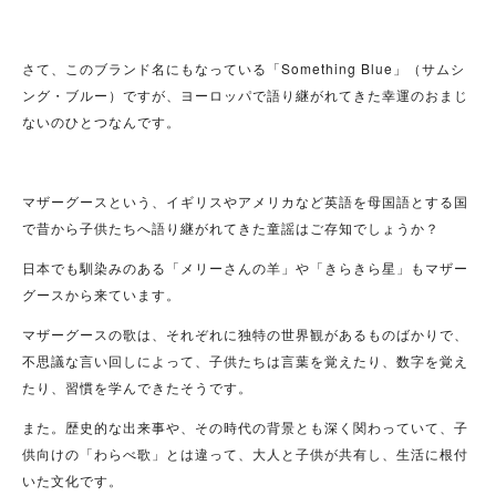
さて、このブランド名にもなっている「Something Blue」（サムシ
ング・ブルー）ですが、ヨーロッパで語り継がれてきた幸運のおまじ
ないのひとつなんです。
マザーグースという、イギリスやアメリカなど英語を母国語とする国
で昔から子供たちへ語り継がれてきた童謡はご存知でしょうか？
日本でも馴染みのある「メリーさんの羊」や「きらきら星」もマザー
グースから来ています。
マザーグースの歌は、それぞれに独特の世界観があるものばかりで、
不思議な言い回しによって、子供たちは言葉を覚えたり、数字を覚え
たり、習慣を学んできたそうです。
また。歴史的な出来事や、その時代の背景とも深く関わっていて、子
供向けの「わらべ歌」とは違って、大人と子供が共有し、生活に根付
いた文化です。