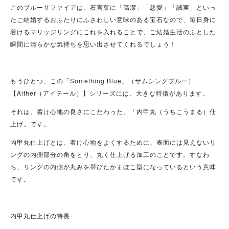
このブルーサファイアは、石言葉に「高潔」「慈愛」「誠実」といっ
たご結婚するおふたりにふさわしい意味のある宝石なので、毎日身に
着けるマリッジリングにこれを入れることで、ご結婚生活のふとした
瞬間に清らかな気持ちを思い出させてくれるでしょう！
もうひとつ、この「Something Blue」（サムシングブルー）
【Aither（アイテール）】シリーズには、大きな特徴があります。
それは、着け心地の良さにこだわった、「内甲丸（うちこうまる）仕
上げ」です。
内甲丸仕上げとは、着け心地をよくするために、表面には見えないリ
ングの内側部分の角をとり、丸く仕上げる加工のことです。すなわ
ち、リングの内側が丸みを帯びたかまぼこ型になっているという意味
です。
内甲丸仕上げの特長