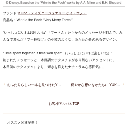
ブランド:
K.uno（ディズニージュエリー ケイ・ウノ）
商品名：
Winnie the Pooh “Very Merry Forest”
“いっしょにいれば楽しいね” 「プーさん」たちからのメッセージを刻んで。み
んなで遊んだ「プー棒投げ」の小枝のような、あたたかみのあるデザイン。
“Time spent together is time well spent.（いっしょにいれば楽しいね）”
刻まれたメッセージと、木目調のテクスチャがさり気ないアクセントに。
木目調のテクスチャにより、輝きを抑えたナチュラルな雰囲気に。
おふたりらしい一本を見つけたY様&M様の結婚指輪選び
― 穏やかな想いをかたちに YUKA HOJO「Calm」を選ばれたK様＆A様 ―
お客様アルバムTOP
オススメ関連記事！