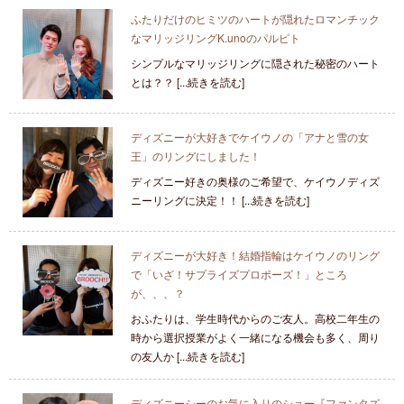
ふたりだけのヒミツのハートが隠れたロマンチック
なマリッジリングK.unoのパルピト
シンプルなマリッジリングに隠された秘密のハート
とは？？ [...続きを読む]
ディズニーが大好きでケイウノの「アナと雪の女
王」のリングにしました！
ディズニー好きの奥様のご希望で、ケイウノディズ
ニーリングに決定！！ [...続きを読む]
ディズニーが大好き！結婚指輪はケイウノのリング
で「いざ！サプライズプロポーズ！」ところ
が、、、？
おふたりは、学生時代からのご友人。高校二年生の
時から選択授業がよく一緒になる機会も多く、周り
の友人か [...続きを読む]
ディズニーシーのお気に入りのショー『ファンタズ