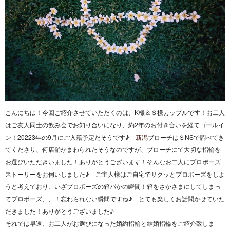
こんにちは！今回ご紹介させていただくのは、K様＆Ｓ様カップルです！お二人
はご友人同士の飲み会でお知り合いになり、約2年のお付き合いを経てゴールイ
ン！20223年の9月にご入籍予定だそうです♪
新潟
ブローチはＳNSで調べてき
てくださり、何店舗かまわられたそうなのですが、ブローチにて大切な指輪を
お選びいただきいました！ありがとうございます！そんなお二人にプロポーズ
ストーリーをお伺いしました♪ ご主人様はご自宅でサクッとプロポーズをしよ
うと考えており、いざプロポーズの箱パかの瞬間！箱をさかさまにしてしまっ
てプロポーズ、、！忘れられない瞬間ですね♪ とても楽しくお話聞かせていた
だきました！ありがとうございました♪
それでは早速、お二人がお選びになった婚約指輪と結婚指輪をご紹介致しま