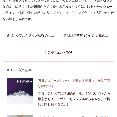
節のように愛に溢れた未来が永遠に繰り返されますように。ゆるやかなウェー
ブライン。細めで優しい感じのリングです。ダイアモンドラインも5石でさりげ
ない輝きが素敵です。
新潟カップルが選んだAWBのハンマー仕上げアレンジがオシャレすぎる！
女性目線のデザインが新潟花嫁様に人気のカフェリングをお選びいただきました！
お客様アルバムTOP
オススメ関連記事！
明日プロポーズしたい！を叶える即日持ち帰り可能
な婚約指輪
ブローチ新潟では即日納品可能、予算10万円～から
用意があり、デザインもシンプルから華やかまで幅
広く即 [...続きを読む]