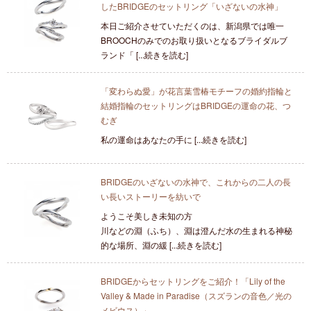
したBRIDGEのセットリング「いざないの水神」
本日ご紹介させていただくのは、新潟県では唯一
BROOCHのみでのお取り扱いとなるブライダルブ
ランド「 [...続きを読む]
「変わらぬ愛」が花言葉雪椿モチーフの婚約指輪と
結婚指輪のセットリングはBRIDGEの運命の花、つ
むぎ
私の運命はあなたの手に [...続きを読む]
BRIDGEのいざないの水神で、これからの二人の長
い長いストーリーを紡いで
ようこそ美しき未知の方
川などの淵（ふち）、淵は澄んだ水の生まれる神秘
的な場所、淵の緩 [...続きを読む]
BRIDGEからセットリングをご紹介！「Lily of the
Valley & Made in Paradise（スズランの音色／光の
メビウス）」