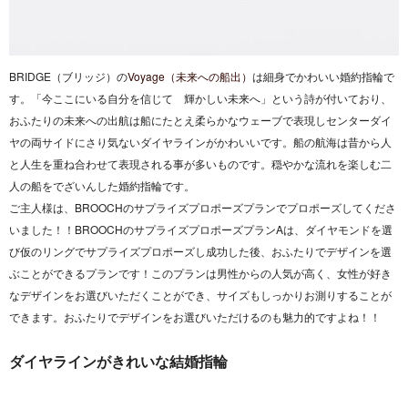
BRIDGE（ブリッジ）の
Voyage（未来への船出）
は
細身でかわいい婚約指輪で
す。「今ここにいる自分を信じて 輝かしい未来へ」という詩が付いており、
おふたりの未来への出航は船にたとえ柔らかなウェーブで表現しセンターダイ
ヤの両サイドにさり気ないダイヤラインがかわいいです。船の航海は昔から人
と人生を重ね合わせて表現される事が多いものです。穏やかな流れを楽しむ二
人の船をでざいんした婚約指輪です。
ご主人様は、BROOCHのサプライズプロポーズプランでプロポーズしてくださ
いました！！BROOCHのサプライズプロポーズプランAは、ダイヤモンドを選
び仮のリングでサプライズプロポーズし成功した後、おふたりでデザインを選
ぶことができるプランです！このプランは男性からの人気が高く、女性が好き
なデザインをお選びいただくことができ、サイズもしっかりお測りすることが
できます。おふたりでデザインをお選びいただけるのも魅力的ですよね！！
ダイヤラインがきれいな結婚指輪