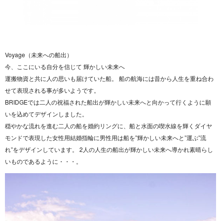
Voyage（未来への船出）
今、ここにいる自分を信じて 輝かしい未来へ
運搬物資と共に人の思いも届けていた船。 船の航海には昔から人生を重ね合わ
せて表現される事が多いようです。
BRIDGEでは二人の祝福された船出が輝かしい未来へと向かって行くように願
いを込めてデザインしました。
穏やかな流れを進む二人の船を婚約リングに、船と水面の喫水線を輝くダイヤ
モンドで表現した女性用結婚指輪に男性用は船を”輝かしい未来へと”運ぶ”流
れ”をデザインしています。 2人の人生の船出が輝かしい未来へ導かれ素晴らし
いものであるように・・・。