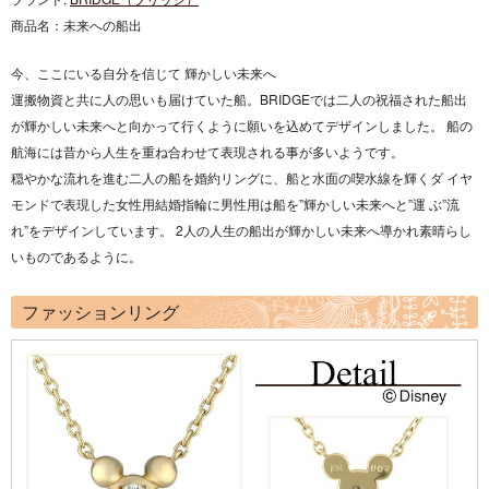
商品名：
未来への船出
今、ここにいる自分を信じて 輝かしい未来へ
運搬物資と共に人の思いも届けていた船。BRIDGEでは二人の祝福された船出
が輝かしい未来へと向かって行くように願いを込めてデザインしました。 船の
航海には昔から人生を重ね合わせて表現される事が多いようです。
穏やかな流れを進む二人の船を婚約リングに、船と水面の喫水線を輝くダ イヤ
モンドで表現した女性用結婚指輪に男性用は船を”輝かしい未来へと”運 ぶ”流
れ”をデザインしています。 2人の人生の船出が輝かしい未来へ導かれ素晴らし
いものであるように。
ファッションリング