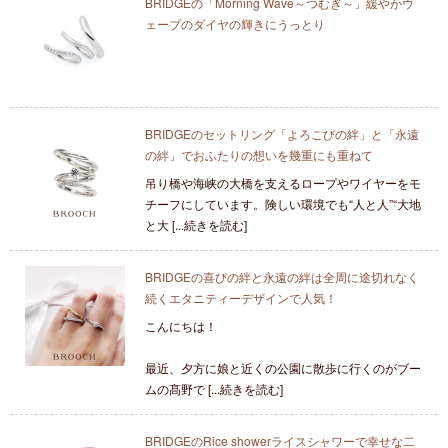
BRIDGEの「Morning Wave～つむぎ～」緩やかウ
ェーブのダイヤの輝きにうっとり
BRIDGEのセットリング「よろこびの絆」と「永遠
の絆」でおふたりの想いを幾重にも重ねて
吊り橋や海峡の大橋を支えるロープやワイヤーをモ
チーフにしています。険しい環境でも“人と人”“大地
と大 [...続きを読む]
BRIDGEの喜びの絆と永遠の絆は全周に途切れなく
続くエタニティーデザインで人気！
こんにちは！
最近、夕方に娘と近くの公園に散歩に行くのがブー
ムの髙野で [...続きを読む]
BRIDGEのRice showerライスシャワーで幸せな二