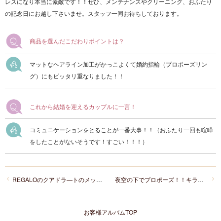
レスになり本当に素敵です！！ぜひ、メンテナンスやクリーニング、おふたり
の記念日にお越し下さいませ。スタッフ一同お待ちしております。
商品を選んだこだわりポイントは？
マットなヘアライン加工がかっこよくて婚約指輪（プロポーズリン
グ）にもピッタリ重なりました！！
これから結婚を迎えるカップルに一言！
コミュニケーションをとることが一番大事！！（おふたり一回も喧嘩
をしたことがないそうです！すごい！！！）
REGALOのクアドラ―トのメッセージ入り結婚指輪がオシャレ！！
夜空の下でプロポーズ！！キラキラダイヤモンドのセットリング
お客様アルバムTOP