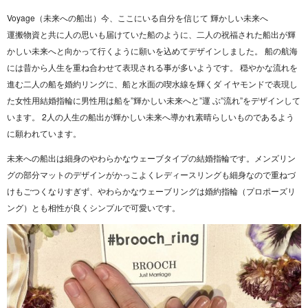
Voyage（未来への船出）今、ここにいる自分を信じて 輝かしい未来へ
運搬物資と共に人の思いも届けていた船のように、二人の祝福された船出が輝
かしい未来へと向かって行くように願いを込めてデザインしました。 船の航海
には昔から人生を重ね合わせて表現される事が多いようです。 穏やかな流れを
進む二人の船を婚約リングに、船と水面の喫水線を輝くダ イヤモンドで表現し
た女性用結婚指輪に男性用は船を”輝かしい未来へと”運 ぶ”流れ”をデザインして
います。 2人の人生の船出が輝かしい未来へ導かれ素晴らしいものであるよう
に願われています。
未来への船出は細身のやわらかなウェーブタイプの結婚指輪です。メンズリン
グの部分マットのデザインがかっこよくレディースリングも細身なので重ねづ
けもごつくなりすぎず、やわらかなウェーブリングは婚約指輪（プロポーズリ
ング）とも相性が良くシンプルで可愛いです。