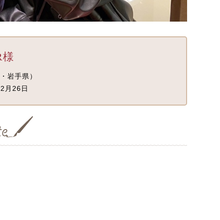
R様
・岩手県）
2月26日