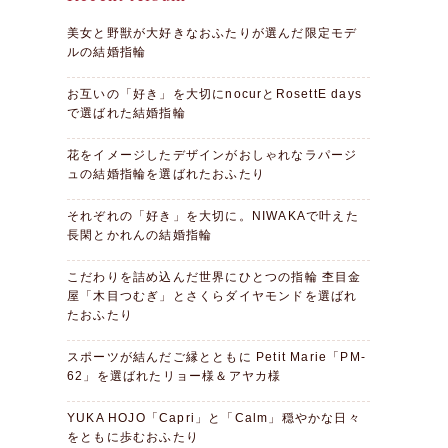
美女と野獣が大好きなおふたりが選んだ限定モデ
ルの結婚指輪
お互いの「好き」を大切にnocurとRosettE days
で選ばれた結婚指輪
花をイメージしたデザインがおしゃれなラパージ
ュの結婚指輪を選ばれたおふたり
それぞれの「好き」を大切に。NIWAKAで叶えた
長閑とかれんの結婚指輪
こだわりを詰め込んだ世界にひとつの指輪 杢目金
屋「木目つむぎ」とさくらダイヤモンドを選ばれ
たおふたり
スポーツが結んだご縁とともに Petit Marie「PM-
62」を選ばれたリョー様＆アヤカ様
YUKA HOJO「Capri」と「Calm」穏やかな日々
をともに歩むおふたり