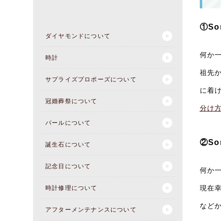
①So
ダイヤモンドについて
何か
時計
祖先
サプライズプロポーズについて
に着
冠婚葬祭について
分け
パールについて
②So
誕生石について
記念日について
何か
現在
時計修理について
など
アフターメンテナンスについて