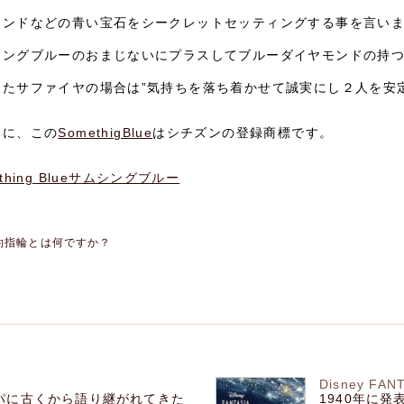
モンドなどの青い宝石をシークレットセッティングする事を言い
シングブルーのおまじないにプラスしてブルーダイヤモンドの持つ
またサファイヤの場合は”気持ちを落ち着かせて誠実にし２人を安
みに、この
SomethigBlue
はシチズンの登録商標です。
ething Blueサムシングブルー
約指輪とは何ですか？
Disney FAN
パに古くから語り継がれてきた
1940年に