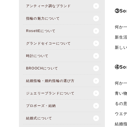
アンティーク調なブランド
③So
指輪の魅力について
何か
RosettEについて
新生
グランドセイコーについて
新し
時計について
④So
BROOCHについて
結婚指輪・婚約指輪の選び方
何か
青い
ジュエリーブランドについて
るの
プロポーズ・結納
ウエ
結婚式について
結婚指