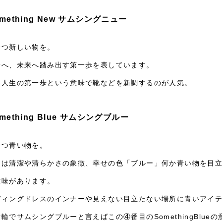
mething New サムシングニュー
一つ新しい物を。
活へ、未来へ踏み出す第一歩を表しています。
い人生の第一歩という意味で靴などを新調するのが人気。
mething Blue サムシングブルー
一つ青い物を。
物は清潔や清らかさの象徴、幸せの色「ブルー」何か青い物を目
意味があります。
ディングドレスのインナーや見えない目立たない場所に青いアイ
輪でサムシングブルーと言えばこの④番目のSomethingBlu