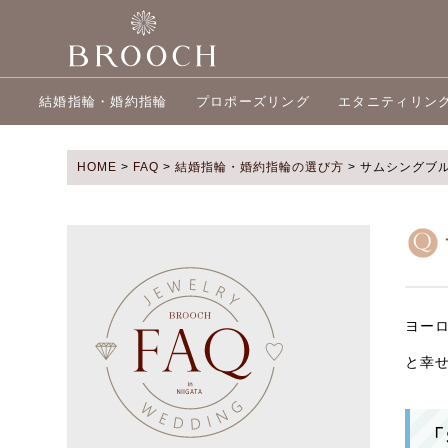
結婚指輪・婚約指輪
プロポーズリング
エタニティリン
HOME
>
FAQ
>
結婚指輪・婚約指輪の選び方
>
サムシングブ
ヨー
と幸
「