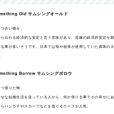
mething Old サムシングオールド
一つ古い物を。
から伝わる経済的な安定と言う意味があり、花嫁の経済的安定を
ける事が多いそうです。日本では母や祖母が使用していた真珠の
方
mething Borrow サムシングボロウ
一つ借りた物。
幸せな結婚生活を送っている人から、何か借りる事でその幸せに
からハンカチやスカーフなどを借りるケースが人気。