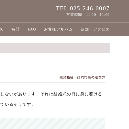
TEL.025-246-0007
営業時間
11:00 - 19:00
ス
時計
FAQ
お客様アルバム
店舗・アクセス
結婚指輪・婚約指輪の選び方
まじないがあります、それは結婚式の日に身に着ける
れているそうです。