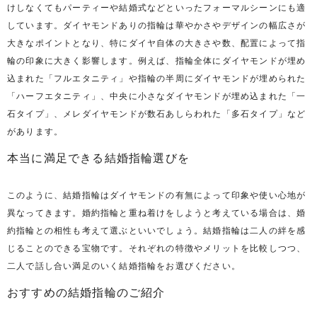
けしなくてもパーティーや結婚式などといったフォーマルシーンにも適
しています。ダイヤモンドありの指輪は華やかさやデザインの幅広さが
大きなポイントとなり、特にダイヤ自体の大きさや数、配置によって指
輪の印象に大きく影響します。例えば、指輪全体にダイヤモンドが埋め
込まれた「フルエタニティ」や指輪の半周にダイヤモンドが埋められた
「ハーフエタニティ」、中央に小さなダイヤモンドが埋め込まれた「一
石タイプ」、メレダイヤモンドが数石あしらわれた「多石タイプ」など
があります。
本当に満足できる結婚指輪選びを
このように、結婚指輪はダイヤモンドの有無によって印象や使い心地が
異なってきます。婚約指輪と重ね着けをしようと考えている場合は、婚
約指輪との相性も考えて選ぶといいでしょう。結婚指輪は二人の絆を感
じることのできる宝物です。それぞれの特徴やメリットを比較しつつ、
二人で話し合い満足のいく結婚指輪をお選びください。
おすすめの結婚指輪のご紹介