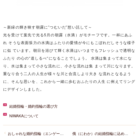
～新緑の輝き映す朝露に”つむいだ”想い託して～
光を受けて葉先で光る5月の朝露（水滴）がモチーフです。一杯にあふ
れ そうな表面張力の水滴はふたりの愛情が今にもこぼれだしそうな様子
に似 ています。朝日を浴びて輝く水滴はいつまでもフレッシュで透明な
ふたり の心の“道しるべ“になることでしょう。 水滴は集まって水にな
り、水は集まって小さな流れに、小さな流れは集 まって川になります。
重なり合う二人の人生が様々な川と合流しより大き な流れとなるよう
に、そんな思いを、これから一緒に歩むおふたりの人生 に例えてリング
にデザインしました。
結婚指輪・婚約指輪の選び方
NIWAKAについて
おしゃれな婚約指輪（エンゲージリング）はありますか？
俄（にわか）の結婚指輪に込められた名前と意味とは？