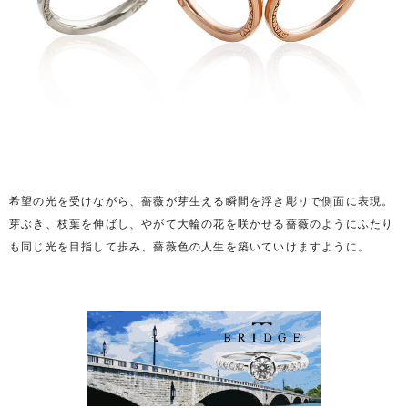
希望の光を受けながら、薔薇が芽生える瞬間を浮き彫りで側面に表現。
芽ぶき、枝葉を伸ばし、やがて大輪の花を咲かせる薔薇のようにふたり
も同じ光を目指して歩み、薔薇色の人生を築いていけますように。