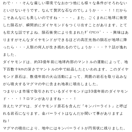
わで・・・そんな厳しい環境でなおかつ他にも様々な条件がそろわない
といけないそうです。なんて贅沢な石なのでしょうか・・・！！だから
こそあんなにも美しいのですね・・・・。また、ごくまれに地球に衝突
した隕石が、瞬間的にダイヤモンドをつくり出すことがあります。とて
も壮大な話ですよね、隕石衝突により生まれたﾀﾞｲｱﾓﾝﾄﾞ・・・興味はあ
りますがそんなダイヤモンドができるほどの高圧光熱の隕石が地球に降
ったら・・・人類の何人が生き残れるのでしょうか・・・？？話が逸れ
ました、
ダイヤモンドは、約33億年前に地球内部のマントルの運動によって、地
下百数十kmの深さでマントルの中で結晶したといわれます。このダイヤ
モンド原石は、数億年前の火山活動によって、周囲の岩石を取り込みな
がら噴火するマグマの中に含まれ地表に噴出しました。
つまりいま市場で取引されているダイヤモンドは33億年前のダイヤモン
ド・・・！？ロマンがありますね・・・！
冷えたマグマは、ダイヤモンド原石を含んだ『キンバーライト』と呼ば
れる岩石になります。金バーライトはなんだか聞いて事がありますよ
ね！
マグマの噴出により、地中にはキンバーライトが円筒状に残りました。