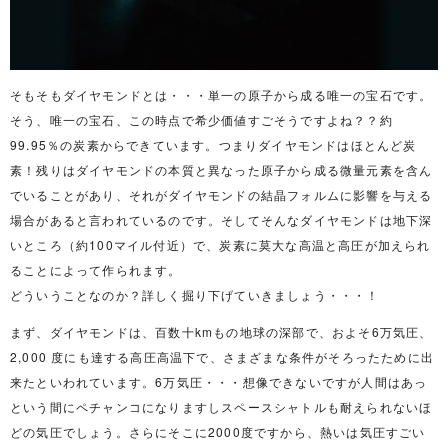
そもそもダイヤモンドとは・・・単一の原子から成る唯一の宝石です。
そう、唯一の宝石、この時点で希少価値すごそうですよね？？約
99.95％の炭素からできています。つまりダイヤモンドはほとんど炭
素！残りはダイヤモンドの本質と異なった原子から成る微量元素を含ん
でいることがあり、それがダイヤモンドの結晶フォルムに影響を与える
場合があると言われているのです。そしてそんなダイヤモンドは地下深
いところ（約100マイル付近）で、炭素に莫大な高温と高圧が加えられ
ることによって作られます。
どういうことなのか？詳しく掘り下げていきましょう・・・！
まず、ダイヤモンドは、百数十kmもの地球の深部で、およそ6万気圧、
2,000 度にも達する高圧高温下で、さまざまな条件がそろったために出
来たといわれています。6万気圧・・・想像できないですが人間はあっ
という間にペチャンコになりますしスペースシャトルも耐えられないほ
どの気圧でしょう。さらにそこに2000度ですから、熱いは気圧すごい