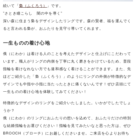
続いて「
梟（ふくろう）
」です。
”さとき瞳こらし 闇の中を導く”
深い森に住まう梟をデザインしたリングです。森の賢者、福を運んでく
ると言われる梟が、おふたりを見守り導いてくれます。
一生ものの着け心地
俄（にわか）は着ける人のことを考えたデザインと仕上げにこだわって
います。職人がリングの内側を丁寧に丸く磨きをかけているため、普段
指輪を着けなれない方でも違和感なく着けることができます。また、先
ほどご紹介した「梟（ふくろう）」のようにリングの外側が特徴的なデ
ザインでも中指や小指に当たったときに痛くないんです！ぜひ店頭にて
一生ものの着け心地を体験してみてください！
特徴的なデザインのリングをご紹介いたしました。いかがでしたでしょ
うか？
俄（にわか）のリングにおふたりの想いを込めて、おふたりだけの特別
な結婚指輪をお選びください！指輪を見てみたいなと思った方は、ぜひ
BROOCH（ブローチ）にお越しくださいませ。ご来店を心よりお待ち