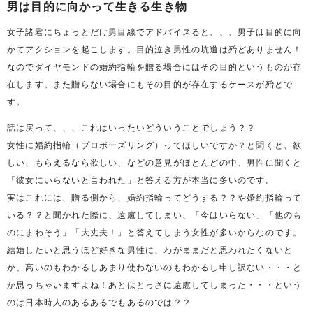
男は目的に向かって生きる生き物
女子諸君にちょっとだけ男目線でアドバイスると、、、男子は目的に向
かてアクションを起こします。目的泣き男性の坑道は殆どありません！
なのでダイヤモンドの婚約指輪を贈る場合にはその目的というものが存
在します。また贈らない場合にもその目的が存在するケースが殆どで
す。
話は戻って、、、これはいったいどういうことでしょう？？
女性に婚約指輪（プロポーズリング）ってほしいですか？と聞くと、欲
しい、もらえるなら欲しい、などの意見がほとんどの中、男性に聞くと
「彼女にいらないと言われた」と答える方が本当に多いのです。
実はこれには、贈る側から、婚約指輪ってどうする？？や婚約指輪って
いる？？と聞かれた際に、遠慮してしまい、「今はいらない」「他のも
のにまわそう」「大丈夫！」と答えてしまう女性が多いからなのです。
結婚したいと思うほど好きな男性に、わがままだと思われたくないと
か、高いのもわかるしあまり使わないのもわかるし申し訳ない・・・と
か思っちゃいますよね！あとはとっさに遠慮してしまった・・・という
のは日本時人のあるあるでもあるのでは？？