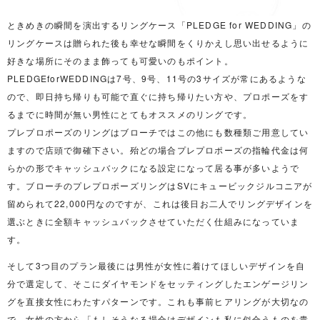
ときめきの瞬間を演出するリングケース
「
PLEDGE for WEDDING
」
の
リングケースは贈られた後も幸せな瞬間をくりかえし思い出せる
ように
好きな場所にそのまま飾っても可愛いのもポイント。
PLEDGEforWEDDING
は
7
号、
9
号、
11
号の
3
サイ
ズが常にあるような
ので、
即日持ち帰りも可能で直ぐに持ち帰りたい方や、
プロポーズをす
るまでに時間が無い男性にとてもオススメのリングです
。
プレプロポーズのリングはブローチではこの他にも数種類ご用意してい
ますので店頭で御確下さい。殆どの場合プレプロポーズの指輪代金は何
らかの形でキャッシュバックになる設定になって居る事が多いようで
す。ブローチのプレプロポーズリングはSVにキュービックジルコニアが
留められて22,000円なのですが、これは後日お二人でリングデザインを
選ぶときに全額キャッシュバックさせていただく仕組みになっていま
す。
そして3つ目のプラン最後には男性が女性に着けてほしいデザインを自
分で選定して、そこにダイヤモンドをセッティングしたエンゲージリン
グを直接女性にわたすパターンです。これも事前ヒアリングが大切なの
で、女性の方から「もしそうなる場合はデザインも私に似合うものを貴