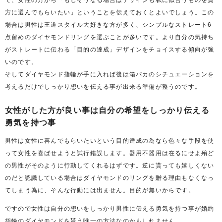
方に選んでもらいたい」ということを伝えておくとよいでしょう。この
場合は男性は王道スタイル大好きな方が多く、シンプルなストレート6
点留めのダイヤモンドリングを選ぶことが多いです。より自分の気持ち
がストレートに伝わる「目的の達成」デザインをチョイスする傾向が強
いのです。
そしてダイヤモンド指輪が手に入れば後は箱パカのシチュエーションを
考えるだけでしっかり想いを伝える事が出来る準備が整うのです。
女性がした方が良い事は自分の希望をしっかり伝える
勇気を持つ事
男性は女性に喜んでもらいたいという目的達成の為なら色々な手段を使
って女性を喜ばせようと試行錯誤します。器用不器用は在るにせよ殆ど
の男性がそのように行動してくれるはずです。逆に貰っても嬉しくない
のだと認識している場合はダイヤモンドのリングを贈る理由もなくなっ
てしまう為に、そんな行動には出ません。目的が無いからです。
ですので女性は自分の想いをしっかり男性に伝える勇気を持つ事が婚約
指輪のダイヤモンドを貰う唯一の方法なのかもしれません。