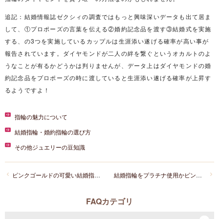
追記：結婚情報誌ゼクシィの調査ではもっと興味深いデータも出て居ま
して、①プロポーズの言葉を伝える②婚約記念品を渡す③結婚式を実施
する、の3つを実施しているカップルは生涯添い遂げる確率が高い事が
報告されています。ダイヤモンドが二人の絆を繋ぐというオカルトのよ
うなことが有るかどうかは判りませんが、データ上はダイヤモンドの婚
約記念品をプロポーズの時に渡していると生涯添い遂げる確率が上昇す
るようですよ！
指輪の魅力について
結婚指輪・婚約指輪の選び方
その他ジュエリーの豆知識
ピンクゴールドの可愛い結婚指輪はありますか？
結婚指輪をプラチナ使用かピンクゴールドにしようか迷っています。
FAQカテゴリ