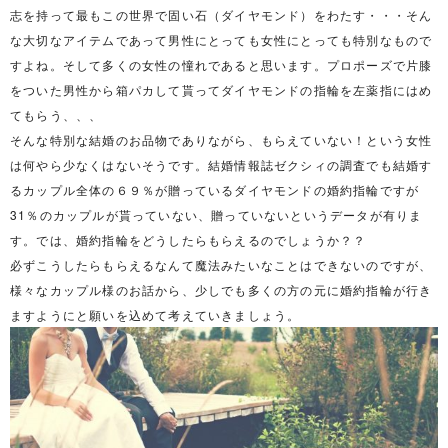
志を持って最もこの世界で固い石（ダイヤモンド）をわたす・・・そん
な大切なアイテムであって男性にとっても女性にとっても特別なもので
すよね。そして多くの女性の憧れであると思います。プロポーズで片膝
をついた男性から箱パカして貰ってダイヤモンドの指輪を左薬指にはめ
てもらう、、、
そんな特別な結婚のお品物でありながら、もらえていない！という女性
は何やら少なくはないそうです。結婚情報誌ゼクシィの調査でも結婚す
るカップル全体の６９％が贈っているダイヤモンドの婚約指輪ですが
31％のカップルが貰っていない、贈っていないというデータが有りま
す。では、婚約指輪をどうしたらもらえるのでしょうか？？
必ずこうしたらもらえるなんて魔法みたいなことはできないのですが、
様々なカップル様のお話から、少しでも多くの方の元に婚約指輪が行き
ますようにと願いを込めて考えていきましょう。