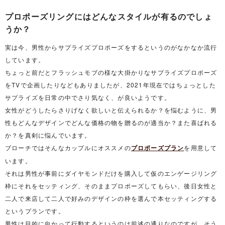
プロポーズリングにはどんなスタイルが有るのでしょ
うか？
実は今、男性からサプライズプロポーズをするというのがなかなか流行
しています。
ちょっと前だとフラッシュモブの様な大掛かりなサプライズプロポーズ
をTVで企画したりなどもありましたが、2021年現在ではちょっとした
サプライズを日常の中でさり気なく、が良いようです。
女性がどうしたらさりげなく欲しいと伝えられるか？を悩むように、男
性もどんなデザインでどんな価格の物を贈るのが適当か？また喜ばれる
か？を真剣に悩んでいます。
ブローチではそんなカップルにオススメの
プロポーズプラン
を用意して
います。
それは男性が事前にダイヤモンドだけを購入して仮のエンゲージリング
枠にそれをセッティング、そのままプロポーズしてもらい、後日女性と
二人で来店して二人で好みのデザインの枠を選んで本セッティングする
というプランです。
男性は目的に向かって行動するというのは前述の通りなのですが、そう