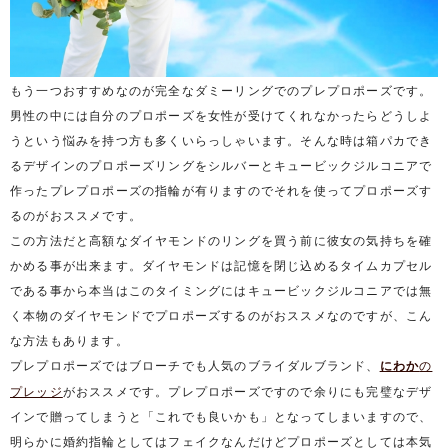
もう一つおすすめなのが完全なダミーリングでのプレプロポーズです。
男性の中には自分のプロポーズを女性が受けてくれなかったらどうしよ
うという悩みを持つ方も多くいらっしゃいます。そんな時は箱パカでき
るデザインのプロポーズリングをシルバーとキュービックジルコニアで
作ったプレプロポーズの指輪が有りますのでそれを使ってプロポーズす
るのがおススメです。
この方法だと高額なダイヤモンドのリングを買う前に彼女の気持ちを確
かめる事が出来ます。ダイヤモンドは記憶を閉じ込めるタイムカプセル
である事から本当はこのタイミングにはキュービックジルコニアでは無
く本物のダイヤモンドでプロポーズするのがおススメなのですが、こん
な方法もあります。
プレプロポーズではブローチでも人気のブライダルブランド、
にわか
の
プレッジ
がおススメです。プレプロポーズですので余りにも完璧なデザ
インで贈ってしまうと「これでも良いかも」となってしまいますので、
明らかに婚約指輪としてはフェイクなんだけどプロポーズとしては本気