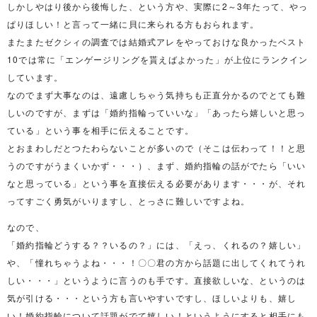
しかしやはり後から後悔した、という方や、実際に2～3年たって、やっ
ぱりほしい！と言って一緒に貝に来られる方もおられます。
またまたゼクシィの調査では結婚式アレをやっておけな良かったベスト
10では常に「エンゲージリングを貰えばよかった」が上位にランクイン
しています。
なのでまず大事なのは、遠慮しちゃう気持ちも正直分かるのでとても難
しいのですが、まずは「婚約指輪っていいな」「あったら嬉しいと思っ
ている」という事を相手に伝えることです。
とおまわしだとつたわらないことが多いので（そこは伝わって！！と思
うのですがうまくいかず・・・）、まず、婚約指輪の話がでたら「いい
なと思っている」という事を直接伝える必要があります・・・が、それ
ってすごく勇気がいりますし、とっさに難しいですよね。
なので、
「婚約指輪どうする？？いるの？」には、「えっ、くれるの？嬉しい」
や、「憧れちゃうよね・・・！〇〇君の方から話題に出してくれてうれ
しい・・・」というように言うのも手です。直接欲しいな、というのは
気が引ける・・・という方も言いやすいですし、ほしいよりも、嬉し
い！婚約指輪について話題がでて嬉しい！というようにすると相手にも