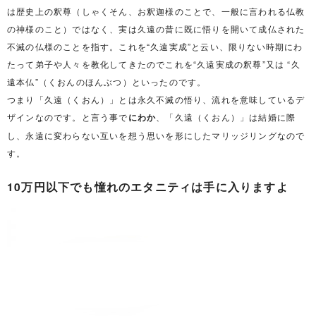
は歴史上の釈尊（しゃくそん、お釈迦様のことで、一般に言われる仏教
の神様のこと）ではなく、実は久遠の昔に既に悟りを開いて成仏された
不滅の仏様のことを指す。これを“久遠実成”と云い、限りない時期にわ
たって弟子や人々を教化してきたのでこれを“久遠実成の釈尊”又は “久
遠本仏”（くおんのほんぶつ）といったのです。
つまり「久遠（くおん）」とは永久不滅の悟り、流れを意味しているデ
ザインなのです。と言う事で
にわか
、「久遠（くおん）」は結婚に際
し、永遠に変わらない互いを想う思いを形にしたマリッジリングなので
す。
10万円以下でも憧れのエタニティは手に入りますよ