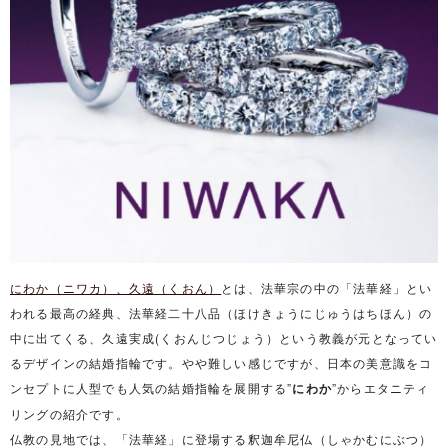
にわか（ニワカ）、久遠（くおん）
とは、法華宗の中の「法華経」とい
われる最高の経典、法華経二十八品（ほけきょうにじゅうはちほん）の
中に出てくる、久遠実成(くおんじつじょう）という教義が元となってい
るデザインの結婚指輪です。やや難しい感じですが、日本の美意識をコ
ンセプトに人型でも人気の結婚指輪を展開する”
にわか
”からエタニティ
リングの紹介です。
仏教の見地では、「法華経」に登場する釈迦牟尼仏（しゃかむにぶつ）