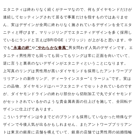
エタニティは終わりなく続くがテーマなので、何もダイヤモンドだけが
連続してセッティングされて居るで事案だけを指すものではありませ
ん、実はデザインが全周に終わりなく施されているデザインを全てエタ
ニティと呼びます。マリッジリングでエタニティデザインを多く採用し
ているにランドと言えばBRIDGE（ブリッジ）が上がると思います。中
でも
”永遠の絆”
や
”やわらかな春風”
男女問わず人気のデザインです。エ
タニティ男性用でも回っても回ってもリングは常に正面を向いていて、
逆に言うと裏表のないデザインがエタニティということになります。
上写真のリングは男性用が黒いダイヤモンドを採用したアントワープブ
リリアントの新作リング、ディーラインスター”ミラージュ”です。実は
この品物、ダイヤモンドはハーフエタニティでセットされているのです
が、ダイヤモンドラインの終わり部分から切削加工で丸でダイヤモンド
がセットされているかのような貴金属表面の仕上げを施して、全回転デ
ザインに仕上げてあります。
こういうデザインは今までどのブランドも採用していなかった特殊なデ
ザインで今後人気が出るかもしれません、またアントワープブリリアン
トは東京の銀座に店舗を構えていて、銀座の店舗では男性用の結婚指輪