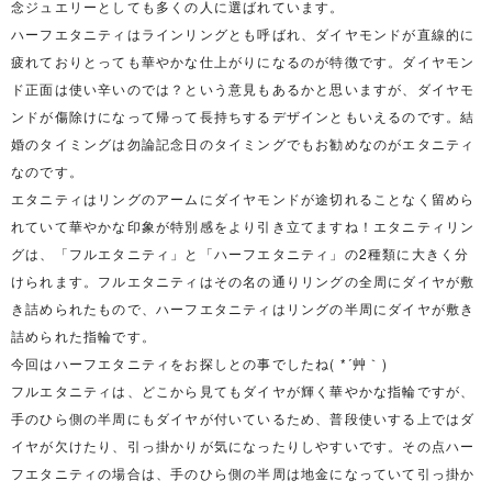
念ジュエリーとしても多くの人に選ばれています。
ハーフエタニティはラインリングとも呼ばれ、ダイヤモンドが直線的に
疲れておりとっても華やかな仕上がりになるのが特徴です。ダイヤモン
ド正面は使い辛いのでは？という意見もあるかと思いますが、ダイヤモ
ンドが傷除けになって帰って長持ちするデザインともいえるのです。結
婚のタイミングは勿論記念日のタイミングでもお勧めなのがエタニティ
なのです。
エタニティはリングのアームにダイヤモンドが途切れることなく留めら
れていて華やかな印象が特別感をより引き立てますね！エタニティリン
グは、「フルエタニティ」と「ハーフエタニティ」の2種類に大きく分
けられます。フルエタニティはその名の通りリングの全周にダイヤが敷
き詰められたもので、ハーフエタニティはリングの半周にダイヤが敷き
詰められた指輪です。
今回はハーフエタニティをお探しとの事でしたね( *´艸｀)
フルエタニティは、どこから見てもダイヤが輝く華やかな指輪ですが、
手のひら側の半周にもダイヤが付いているため、普段使いする上ではダ
イヤが欠けたり、引っ掛かりが気になったりしやすいです。その点ハー
フエタニティの場合は、手のひら側の半周は地金になっていて引っ掛か