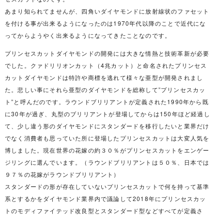
あまり知られてませんが、四角いダイヤモンドに放射線状のファセット
を付ける事が出来るようになったのは1970年代以降のことで近代にな
ってからようやく出来るようになってきたことなのです。
プリンセスカットダイヤモンドの開発には大きな情熱と技術革新が必要
でした。クァドリリオンカット（4兆カット）と命名されたプリンセス
カットダイヤモンドは特許や商標を逃れて様々な亜型が開発されまし
た。悲しい事にそれら亜型のダイヤモンドを総称して”プリンセスカッ
ト”と呼んだのです。ラウンドブリリアントが定義された1990年から既
に30年が過ぎ、丸型のブリリアントが登場してからは150年ほど経過し
て、少し違う形のダイヤモンドにスタンダードを移行したいと業界だけ
でなく消費者も思っていた所に登場したプリンセスカットは大変人気を
博しました。現在世界の花嫁の約３０％がプリンセスカットをエンゲー
ジリングに選んでいます。（ラウンドブリリアントは５０％、日本では
９７％の花嫁がラウンドブリリアント）
スタンダードの形が存在していないプリンセスカットで何を持って基準
系とするかをダイヤモンド業界内で議論して2018年にプリンセスカッ
トのモディファイテッド改良型とスタンダード型などすべてが定義さ