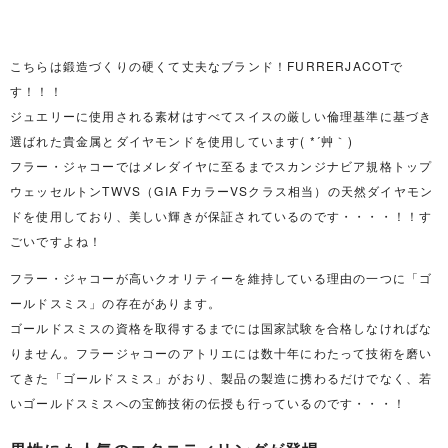
こちらは鍛造づくりの硬くて丈夫なブランド！FURRERJACOTで
す！！！
ジュエリーに使用される素材はすべてスイスの厳しい倫理基準に基づき
選ばれた貴金属とダイヤモンドを使用しています( *´艸｀)
フラー・ジャコーではメレダイヤに至るまでスカンジナビア規格トップ
ウェッセルトンTWVS（GIA FカラーVSクラス相当）の天然ダイヤモン
ドを使用しており、美しい輝きが保証されているのです・・・・！！す
ごいですよね！
フラー・ジャコーが高いクオリティーを維持している理由の一つに「ゴ
ールドスミス」の存在があります。
ゴールドスミスの資格を取得するまでには国家試験を合格しなければな
りません。フラージャコーのアトリエには数十年にわたって技術を磨い
てきた「ゴールドスミス」がおり、製品の製造に携わるだけでなく、若
いゴールドスミスへの宝飾技術の伝授も行っているのです・・・！