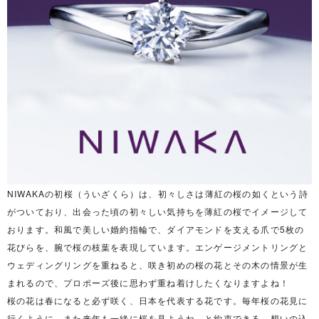
NIWAKAの初桜（ういざくら）は、初々しさは薄紅の桜の如くという詩
がついており、出会った頃の初々しい気持ちを薄紅の桜でイメージして
おります。和風で美しい婚約指輪で、ダイアモンドを支える爪で5枚の
花びらを、腕で桜の枝葉を表現しています。エンゲージメントリングと
ウェディングリングを重ねると、咲き初めの桜の花とその木の情景が生
まれるので、プロポーズ後に思わず重ね着けしたくなりますよね！
桜の花は春になると必ず咲く、日本を代表する花です。毎年桜の花見に
行くように、また来年も一緒に桜を見ようね、と約束できる、想いの込