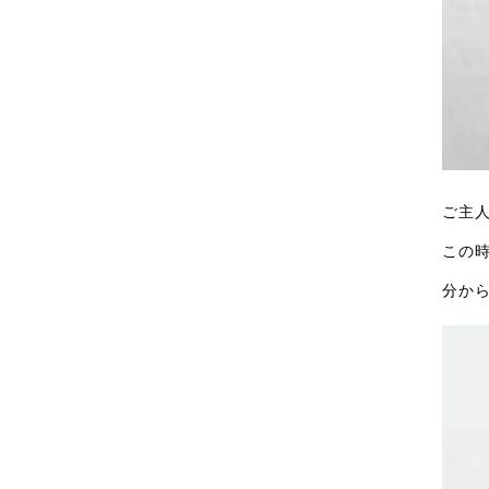
ご主
この
分か