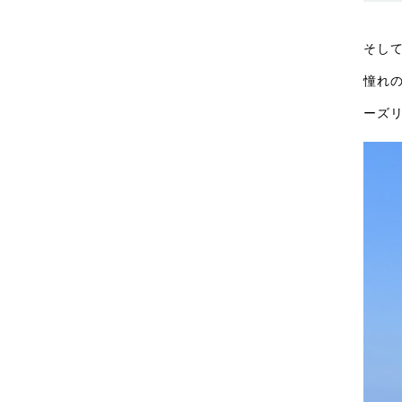
そし
憧れ
ーズ