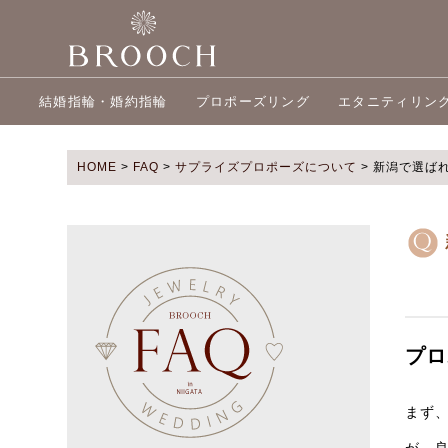
結婚指輪・婚約指輪
プロポーズリング
エタニティリン
HOME
>
FAQ
>
サプライズプロポーズについて
>
新潟で選ば
プロ
まず
が、