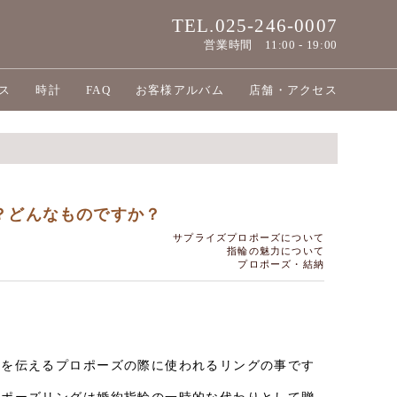
TEL.025-246-0007
営業時間
11:00 - 19:00
ス
時計
FAQ
お客様アルバム
店舗・アクセス
？どんなものですか？
サプライズプロポーズについて
指輪の魅力について
プロポーズ・結納
いを伝えるプロポーズの際に使われるリングの事です
ロポーズリングは婚約指輪の一時的な代わりとして贈