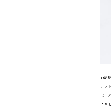
婚約
ラッ
は、
イヤ