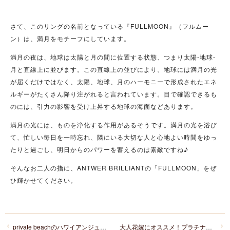
さて、このリングの名前となっている『FULLMOON』（フルムー
ン）は、満月をモチーフにしています。
満月の夜は、地球は太陽と月の間に位置する状態、つまり太陽-地球-
月と直線上に並びます。この直線上の並びにより、地球には満月の光
が届くだけではなく、太陽、地球、月のハーモニーで形成されたエネ
ルギーがたくさん降り注がれると言われています。目で確認できるも
のには、引力の影響を受け上昇する地球の海面などあります。
満月の光には、ものを浄化する作用があるそうです。満月の光を浴び
て、忙しい毎日を一時忘れ、隣にいる大切な人と心地よい時間をゆっ
たりと過ごし、明日からのパワーを蓄えるのは素敵ですね♪
そんなお二人の指に、ANTWER BRILLIANTの「FULLMOON」をぜ
ひ輝かせてください。
private beachのハワイアンジュエリー、HOKUKEA（南十字星）で満点の夜空とハワイの風を感じて
大人花嫁にオススメ！プラチナ専門店のシンプルマリッジリング「CAFE RING(カフェリング)」