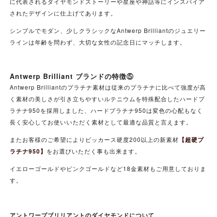
に代表されるダイヤモンドストーリーや星座や神話等にインスパイア
されたデザインに仕上げてあります。
シンプルでモダン、少しクラシックなAntwerp Brilliantのジュエリー
ラインは年齢を問わず、大切な女性の記念日にマッチします。
Antwerp Brilliant ブランドの特徴⑤
Antwerp Brilliantのプラチナ素材は従来のプラチナに比べて強度が高
く素材の美しさが引き立ちやすいルテニウムを特殊配合したハードプ
ラチナ950を採用しました、ハードプラチナ950は変色の心配もなく
長く安心してお使いいただく素材として最適な品質と言えます。
またお客様のご希望によりビッカース硬度200以上の新素材
【超硬プ
ラチナ950】
をお選びいただく事も出来ます。
イエローゴールドやピンクゴールドなど18金素材もご用意しておりま
す。
アントワープブリリアントのダイヤモンドについて