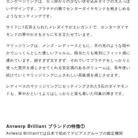
エンゲージリングは、引っ掛かりの少ない伏せ込みタイプの大人っぽ
いデザインです。プラチナの腕でセンターダイヤモンドを抱きしめる
ようなセッティングです。
サイドに1石添えられたメレダイヤがエレガントで、センターダイヤ
モンドの華やかさをさらに引き立たせています。
マリッジリングは、メンズ・レディースともに、月の光のような穏や
かでふっくらとした優しいフォルム。指当たりも格別にフィット感に
優れています。細すぎず太すぎず、それでいてプラチナをしっかりと
使った贅沢を感じさせてくれる安定感のあるボリュームは、長年使い
続けていくマリッジリングにふさわしい高級感を感じさせます。
レディースのマリッジリングにセッティングされた5石のダイヤモン
ドも、華やかというよりはしっかりと落ち着いた印象の輝きです。
Antwerp Brilliant ブランドの特徴①
Antwerp Brilliantでは日本で初めてデビアスグループの鑑定機関