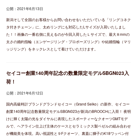
公開：2021年6月13日
新潟そして全国のお客様からお問い合わせをいただいている「リングコネク
タ付きチェーン」に、太めリングにも対応したLサイズが入荷いたしまし
た！！画像の一番右側に見えるのが今回入荷したＬサイズで、最大８mmの
太さの婚約指輪（エンゲージリング・プロポーズリング）や結婚指輪（マリ
ッジリング）をネックレスとして着けていただけます。
セイコー創業140周年記念の数量限定モデルSBGN023入
荷！
公開：2021年6月12日
国内高級時計ブランドグランドセイコー（Grand Seiko）の新作、セイコー
創業140周年記念数量限定モデルSBGN023が新潟のBROOCHに入荷！ 夜明
けに輝く太陽の光をダイヤルに表現したスポーティーなクオーツGMTモデ
ルで、ヘアライン仕上げ主体のケースとセラミックス製ベゼルの組み合わせ
が機能美を体現。高い視認性と９Fクオーツ、裏蓋に獅子のK18ワッペン付