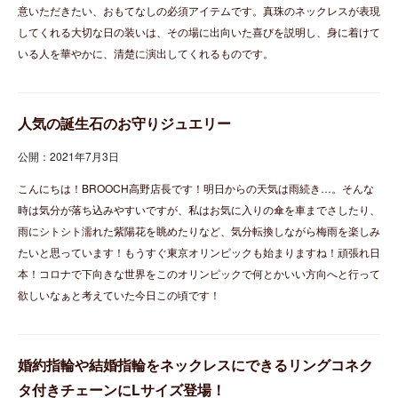
意いただきたい、おもてなしの必須アイテムです。真珠のネックレスが表現
してくれる大切な日の装いは、その場に出向いた喜びを説明し、身に着けて
いる人を華やかに、清楚に演出してくれるものです。
人気の誕生石のお守りジュエリー
公開：2021年7月3日
こんにちは！BROOCH高野店長です！明日からの天気は雨続き…。そんな
時は気分が落ち込みやすいですが、私はお気に入りの傘を車までさしたり、
雨にシトシト濡れた紫陽花を眺めたりなど、気分転換しながら梅雨を楽しみ
たいと思っています！もうすぐ東京オリンピックも始まりますね！頑張れ日
本！コロナで下向きな世界をこのオリンピックで何とかいい方向へと行って
欲しいなぁと考えていた今日この頃です！
婚約指輪や結婚指輪をネックレスにできるリングコネク
タ付きチェーンにLサイズ登場！