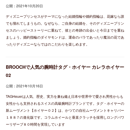
公開：2021年10月20日
ディズニープリンセスがテーマになった結婚指輪や婚約指輪は、花嫁なら誰
でも憧れてしまうもの。なぜなら、ご自身の結婚を、そのディズニープリン
セスのハッピーストーリーに重ねて、彼との奇跡の出会いと今日までを重ね
ましょう。婚約指輪のダイヤモンドは、運命のバラであったり魔法の花であ
ったりディズニーならではのこだわりを楽しめます。
BROOCHで人気の腕時計タグ・ホイヤー カレラホイヤー
02
公開：2021年10月16日
TAGHeuerは人気、歴史、実力を兼ね備え日本や世界中で愛され男性からも
女性からも支持されるスイスの高級腕時計ブランドです。タグ・ホイヤーの
新ムーヴメント【ホイヤー０２】は、かつての自社ムーヴメントキャリバー
１８８７の進化版です。コラムホイールと垂直クラッチを採用しロングパワ
ーリザーブ８０時間を実現しています