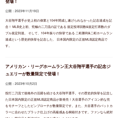
登場！
公開：2023年11月19日
大谷翔平選手が史上初の偉業と104年間成し遂げられなかった記念達成を記
念！ MLB史上初、究極の二刀流の証である 規定投球回数&規定打席数のダ
ブル規定到達。 そして、104年振りの快挙である 二桁勝利&二桁ホームラン
達成という歴史的快挙を記念した、 日本国内限定の正規MLB認定商品で
す。
アメリカン・リーグホームラン王大谷翔平選手の記念ジ
ュエリーが数量限定で登場！
公開：2023年10月2日
投打二刀流で規格外の活躍を続ける大谷翔平選手。その歴史的快挙を記念し
た日本国内限定の正規MLB認定商品が新発売！大谷選手のアイコン的な兜
をモチーフとしたピンブローチが数量限定です。また、大谷選手のバットカ
ラーに合わせたブラック仕上げの高級感ある桐箱付きです。ファンなら絶対