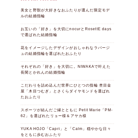
美女と野獣が大好きなおふたりが選んだ限定モデ
ルの結婚指輪
お互いの「好き」を大切にnocurとRosettE days
で選ばれた結婚指輪
花をイメージしたデザインがおしゃれなラパージ
ュの結婚指輪を選ばれたおふたり
それぞれの「好き」を大切に。NIWAKAで叶えた
長閑とかれんの結婚指輪
こだわりを詰め込んだ世界にひとつの指輪 杢目金
屋「木目つむぎ」とさくらダイヤモンドを選ばれ
たおふたり
スポーツが結んだご縁とともに Petit Marie「PM-
62」を選ばれたリョー様＆アヤカ様
YUKA HOJO「Capri」と「Calm」穏やかな日々
をともに歩むおふたり