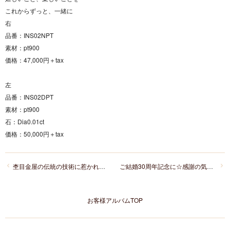
これからずっと、一緒に
右
品番：INS02NPT
素材：pt900
価格：47,000円＋tax
左
品番：INS02DPT
素材：pt900
石：Dia0.01ct
価格：50,000円＋tax
杢目金屋の伝統の技術に惹かれました。
ご結婚30周年記念に☆感謝の気持ちを込めたオリジナル「パールブローチ」
お客様アルバムTOP