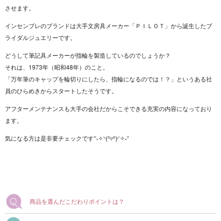
させます。
インセンブレのブランドは大手文房具メーカー「ＰＩＬＯＴ」から誕生したブ
ライダルジュエリーです。
どうして筆記具メーカーが指輪を製造しているのでしょうか？
それは、1973年（昭和48年）のこと。
「万年筆のキャップを輪切りにしたら、指輪になるのでは！？」というある社
員のひらめきからスタートしたそうです。
アフターメンテナンスも大手の会社だからこそできる充実の内容になっており
ます。
気になる方は是非要チェックです°˖✧◝(⁰▿⁰)◜✧˖°
商品を選んだこだわりポイントは？