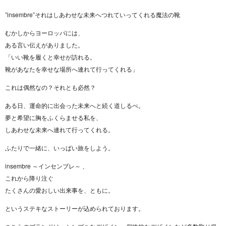
”insembre”それはしあわせな未来へつれていってくれる魔法の靴
むかしからヨーロッパには、
ある言い伝えがありました。
「いい靴を履くと幸せが訪れる。
靴があなたを幸せな場所へ連れて行ってくれる」
これは偶然なの？それとも必然？
ある日、運命的に出会った未来へと続く道しるべ。
夢と希望に胸をふくらませる私を、
しあわせな未来へ連れて行ってくれる。
ふたりで一緒に、いっぱい旅をしよう。
insembre ～インセンブレ～ 、
これから降り注ぐ
たくさんの愛おしい出来事を、ともに。
というステキなストーリーが込められております。