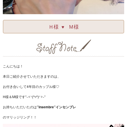
Ｈ様
Ｍ様
♥
こんにちは！
本日ご紹介させていただきますのは、
お付き合いして4年目のカップル様♡
H様＆M様です°˖✧◝(⁰▿⁰)◜✧˖°
お持ちいただいたのは
”insembre”インセンブレ
のマリッジリング！！