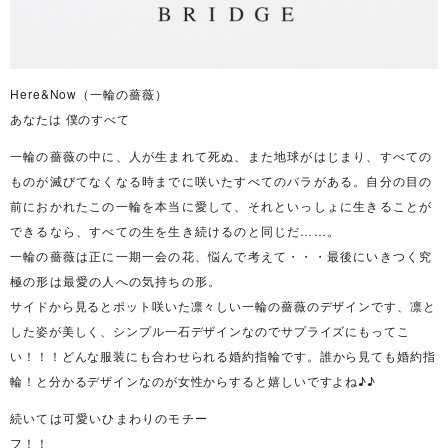
Here&Now（一輪の薔薇）
あなたは 僕のすべて
一輪の薔薇の中に、人が生まれて死ぬ、また地球がはじまり、すべての
ものが滅びてなくなる時までに咲いたすべてのバラがある。自分の目の
前におかれたこの一輪を本当に愛して、それといっしょに生きることが
できるなら、すべての生を生き続けるのと同じだ……。
一輪の薔薇は正に一期一会の花、悩んで考えて・・・最後にいきつく究
極の形は最愛の人への気持ちの形。
サイドから見るとポット咲いた凛々しい一輪の薔薇のデザインです、凛と
した姿が美しく、シンプル一石デザインなのでサプライズにもってこ
い！！！どんな服装にも合わせられる婚約指輪です。
誰から見ても婚約指
輪！と分かるデザインなのが女性からすると嬉しいですよね♪♪
続いては可愛いひまわりのモチー
フ！！