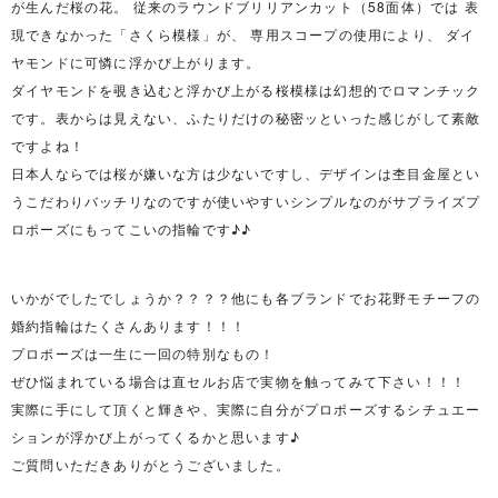
が生んだ桜の花。 従来のラウンドブリリアンカット（58面体）では 表
現できなかった「さくら模様」が、 専用スコープの使用により、 ダイ
ヤモンドに可憐に浮かび上がります。
ダイヤモンドを覗き込むと浮かび上がる桜模様は幻想的でロマンチック
です。表からは見えない、ふたりだけの秘密ッといった感じがして素敵
ですよね！
日本人ならでは桜が嫌いな方は少ないですし、デザインは杢目金屋とい
うこだわりバッチリなのですが使いやすいシンプルなのがサプライズプ
ロポーズにもってこいの指輪です♪♪
いかがでしたでしょうか？？？？他にも各ブランドでお花野モチーフの
婚約指輪はたくさんあります！！！
プロポーズは一生に一回の特別なもの！
ぜひ悩まれている場合は直セルお店で実物を触ってみて下さい！！！
実際に手にして頂くと輝きや、実際に自分がプロポーズするシチュエー
ションが浮かび上がってくるかと思います♪
ご質問いただきありがとうございました。