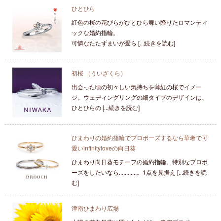
ひとひら
紅色の桜の花びらがひとひら舞い降りたロマンティ
ックな婚約指輪。
可憐なたたずまいが愛ら [...続きを読む]
初桜 （ういざくら）
出会った頃の初々しい気持ちを薄紅の桜でイメー
ジ。ウェディングリングの細タイプのデザインは、
ひとひらの [...続きを読む]
ひまわりの婚約指輪でプロポーズするなら華奢で可
愛いinfinityloveの向日葵
ひまわり向日葵モチーフの婚約指輪。特別なプロポ
ーズをしたいなら............。1点を見据え [...続きを読
む]
津南ひまわり広場