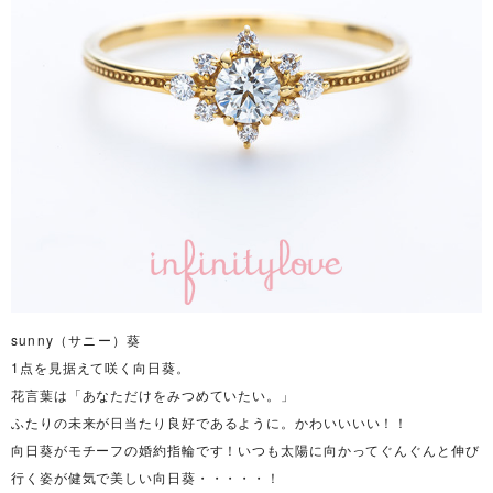
sunny（サニー）
葵
1点を見据えて咲く向日葵。
花言葉は「あなただけをみつめていたい。」
ふたりの未来が
日当たり良好であるように。
かわいいいい！！
向日葵がモチーフの婚約指輪です！いつも太陽に向かってぐんぐんと伸び
行く姿が健気で美しい向日葵・・・・・！