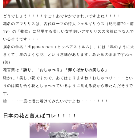
どうでしょう！！！！すごくあでやかできれいですよね！！！！
花名のアマリリスは、古代ローマの詩人ウェルギリウス（紀元前70～前
19）の『牧歌』に登場する美しい女羊飼いアマリリスの名前にちなんで
いるそうです・・・
属名の学名「Hippeastrum（ヒッペアストルム）」には「馬のように大
きくて、星のような花」という意味があります。みためのままですねっ
(笑)
花言葉は
「誇り」「おしゃべり」「輝くばかりの美しさ」
確かに！美しい花ですので、あてはまりますね！おしゃべり・・・とい
うのは隣り合う花としゃべっているように見える姿から来たんだそうで
す。
輪・・・一度は指に着けてみたいですよね・・・・！！！
日本の花と言えばコレ！！！！