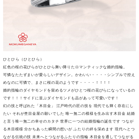
ひとひら（ひとひら）
紅色の桜の花びらがひとひら舞い降りたロマンティックな婚約指輪。
可憐なたたずまいが愛らしいデザイン。
かわいい・・・・シンプルで控え
めなのに可憐で、まさに桜の花のようです・・・・！！！！
婚約指輪のダイヤモンドを留めるツメがひとつ桜の花びらになっているの
です！！！
サイドに並ぶダイヤモンドも品があって可愛いです！
幻の技と呼ばれた「木目金」 江戸時代の匠の技を 現代でも輝く存在にし
たい それが杢目金屋の願いでした 唯一無二の模様を生み出す木目金 結婚
と言う唯一無二の幸せのカタチ 世界に一つの結婚指輪の誕生です つなが
る木目模様 分かちあった瞬間の想いが ふたりの絆を深めます 現代へとつ
ながる伝統の技 未来へとつながるふたりの指輪 木目金を通してつながる