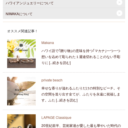
ハワイアンジュエリーについて
NIWAKAについて
オススメ関連記事！
Makana
ハワイ語で｢贈り物｣の意味を持つ｢マカナ｣一つ一つ
想いを込めて彫られた１週途切れることのない手彫
りに [...続きを読む]
private beach
幸せな香りが溢れるふたりだけの特別なビーチ。そ
の空間を造り出す全てが、ふたりを永遠に祝福しま
す。ふた [...続きを読む]
LAPAGE Classique
20世紀前半、芸術家達が愛した最も華やいだ時代の