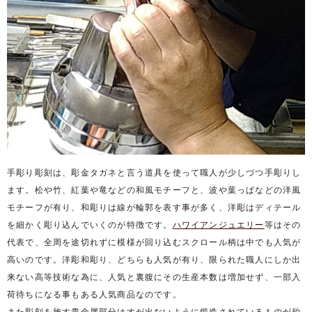
手彫り彫刻は、彫金タガネと言う道具を使って職人が少しづつ手彫りし
ます。松や竹、紅葉や竜などの和風モチーフと、波や葉っぱなどの洋風
モチーフが有り、和彫りは線が輪郭を表す事が多く、洋彫はディテール
を細かく彫り込んでいくのが特徴です。
ハワイアンジュエリー
等はその
代表で、全周を途切れずに模様が回り込むスクロール柄は中でも人気が
高いのです。洋彫和彫り、どちらも人気が有り、限られた職人にしか出
来ない高等技術な為に、人気と裏腹にその生産本数は増加せず、一部入
荷待ちになる事もある人気商品なのです。
また彫刻を施す貴金属部分はすが出ないように鍛造されているものが殆