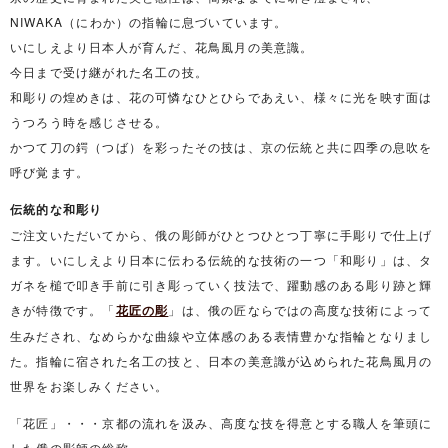
NIWAKA（にわか）の指輪に息づいています。
いにしえより日本人が育んだ、花鳥風月の美意識。
今日まで受け継がれた名工の技。
和彫りの煌めきは、花の可憐なひとひらであえい、様々に光を映す面は
うつろう時を感じさせる。
かつて刀の鍔（つば）を彩ったその技は、京の伝統と共に四季の息吹を
呼び覚ます。
伝統的な和彫り
ご注文いただいてから、俄の彫師がひとつひとつ丁寧に手彫りで仕上げ
ます。いにしえより日本に伝わる伝統的な技術の一つ「和彫り」は、タ
ガネを槌で叩き手前に引き彫っていく技法で、躍動感のある彫り跡と輝
きが特徴です。「
花匠の彫
」は、俄の匠ならではの高度な技術によって
生みだされ、なめらかな曲線や立体感のある表情豊かな指輪となりまし
た。指輪に宿された名工の技と、日本の美意識が込められた花鳥風月の
世界をお楽しみください。
「花匠」・・・京都の流れを汲み、高度な技を得意とする職人を筆頭に
した俄の彫師の総称。