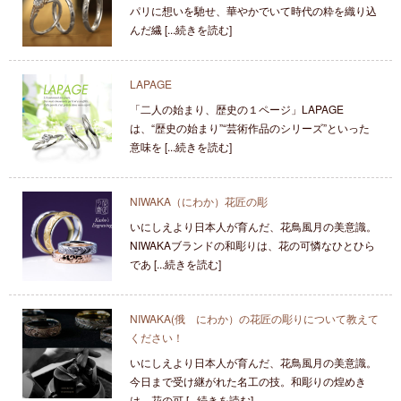
パリに想いを馳せ、華やかでいて時代の粋を織り込
んだ繊 [...続きを読む]
LAPAGE
「二人の始まり、歴史の１ページ」LAPAGE
は、“歴史の始まり”“芸術作品のシリーズ”といった
意味を [...続きを読む]
NIWAKA（にわか）花匠の彫
いにしえより日本人が育んだ、花鳥風月の美意識。
NIWAKAブランドの和彫りは、花の可憐なひとひら
であ [...続きを読む]
NIWAKA(俄 にわか）の花匠の彫りについて教えて
ください！
いにしえより日本人が育んだ、花鳥風月の美意識。
今日まで受け継がれた名工の技。和彫りの煌めき
は、花の可 [...続きを読む]