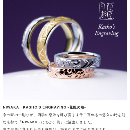
NIWAKA KASHO’S ENGRAVING -花匠の彫-
京の匠の一彫りが、四季の息吹を呼び覚ます千二百年もの悠久の時を刻
む京都で「NIWAKA（にわか）俄」は誕生しました。
京の歴史に育まれた美と感性は、簡素なまでに研ぎ澄まされ、