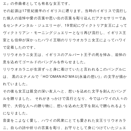
エ』の作曲者としても有名な女王です。
その起源は17世紀後半のイギリスに遡ります。当時のイギリスで流行し
た個人の追悼や愛の言葉や思い出の言葉を彫り込んだアクセサリーであ
るセンチメンタル・ジュエリーが、19世紀にヴィクトリア女王によって
ヴィクトリアン・モーニングジュエリーとなり再び流行し、イギリス王
室とも信仰が深かったハワイ王朝のリリウオカラニ女王によってハワイ
で定着したのです。
リリウオカラニ女王は、イギリスのアルバート王子の死を悼み、追悼の
意を込めてゴールドのバングルを作らせました。
リリウオカラニが生涯ずっと身に着けていたと言われるこのバングルに
は、 黒のエナメルで「HO’OMANAO’MAU(永遠の想い)」の文字が描か
れていました。
その後も女王は親交の深い友人へと、想いを込めた文字を刻んだバング
ルを贈りました。 それがきっかけで流行となり、今ではハワイの人々の
間で、大切な人への贈り物に、想いを込めた文字を刻んで贈られるよう
になりました。
音楽をこよなく愛し、ハワイの民衆にとても愛された女王リリウオカラ
ニ。自らの詩や祈りの言葉を彫り、お守りとして身につけていたジュエ