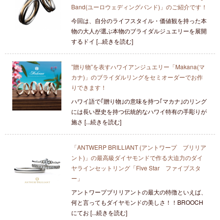
Band(ユーロウェディングバンド)」のご紹介です！
今回は、自分のライフスタイル・価値観を持った本
物の大人が選ぶ本物のブライダルジュエリーを展開
するドイ [...続きを読む]
”贈り物”を表すハワイアンジュエリー「Makana(マ
カナ)」のブライダルリングをセミオーダーでお作
りできます！
ハワイ語で｢贈り物｣の意味を持つ｢マカナ｣のリング
には長い歴史を持つ伝統的なハワイ特有の手彫りが
施さ [...続きを読む]
「ANTWERP BRILLIANT (アントワープ ブリリア
ント)」の最高級ダイヤモンドで作る大迫力のダイ
ヤラインセットリング「Five Star ファイブスタ
ー」
アントワープブリリアントの最大の特徴といえば、
何と言ってもダイヤモンドの美しさ！！BROOCH
にてお [...続きを読む]