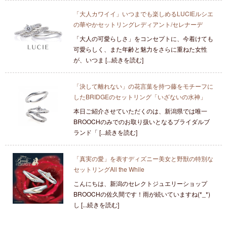
「大人カワイイ」いつまでも楽しめるLUCIEルシエ
の華やかセットリングレディアント/セレナーデ
「大人の可愛らしさ」をコンセプトに、今着けても
可愛らしく、また年齢と魅力をさらに重ねた女性
が、いつま [...続きを読む]
「決して離れない」の花言葉を持つ藤をモチーフに
したBRIDGEのセットリング「いざないの水神」
本日ご紹介させていただくのは、新潟県では唯一
BROOCHのみでのお取り扱いとなるブライダルブ
ランド「 [...続きを読む]
「真実の愛」を表すディズニー美女と野獣の特別な
セットリングAll the While
こんにちは、新潟のセレクトジュエリーショップ
BROOCHの佐久間です！雨が続いていますね(*_*)
し [...続きを読む]