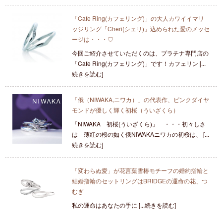
「Cafe Ring(カフェリング)」の大人カワイイマリ
ッジリング「Cheri(シェリ)」込められた愛のメッセ
ージは・・・♡
今回ご紹介させていただくのは、プラチナ専門店の
「Cafe Ring(カフェリング)」です！カフェリン [...
続きを読む]
「俄（NIWAKA,ニワカ）」の代表作、ピンクダイヤ
モンドが優しく輝く初桜（ういざくら）
「NIWAKA 初桜(ういざくら)」 ・・・初々しさ
は 薄紅の桜の如く俄NIWAKAニワカの初桜は、 [...
続きを読む]
「変わらぬ愛」が花言葉雪椿モチーフの婚約指輪と
結婚指輪のセットリングはBRIDGEの運命の花、つ
むぎ
私の運命はあなたの手に [...続きを読む]