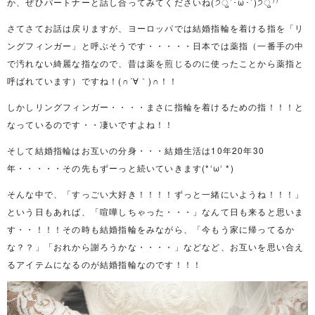
か、ぜひパートナーと話し合ってみてくださいね(੭ु´･ω･`)੭ु⁾⁾
さてさてお話は戻りますが、ヨーロッパでは結婚指輪を着ける指を「リ
ングフィンガー」と呼ぶそうです・・・・・日本では薬指（一番手の中
で汚れない綺麗な指なので、昔は薬を煎じるのに使ったことから薬指と
呼ばれています）ですね！(∩´∀｀)∩！！
しかしリングフィンガー・・・・まさに指輪を着けるための指！！！と
なっているのです・・凄いですよね！！
そして結婚指輪はお互いの分身・・・結婚生活は10年20年30
年・・・・・その先もずーっと続いていきます(*‘ω‘ *)
そんな中で、「すっごい大好き！！！！ずっと一緒にいようね！！！」
という日もあれば、「喧嘩しちゃった・・・」なんて日も来ると思いま
す・・！！！その時も結婚指輪をみながら、「今もう家に帰ってるか
な？？」「おれから謝ろうかな・・・・」などなど、お互いを思い合え
るアイテムになるのが結婚指輪なのです！！！