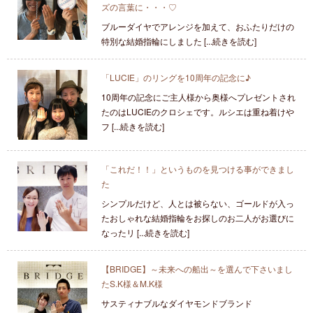
ズの言葉に・・・♡
ブルーダイヤでアレンジを加えて、おふたりだけの
特別な結婚指輪にしました [...続きを読む]
「LUCIE」のリングを10周年の記念に♪
10周年の記念にご主人様から奥様へプレゼントされ
たのはLUCIEのクロシェです。ルシエは重ね着けや
フ [...続きを読む]
「これだ！！」というものを見つける事ができまし
た
シンプルだけど、人とは被らない、ゴールドが入っ
たおしゃれな結婚指輪をお探しのお二人がお選びに
なったリ [...続きを読む]
【BRIDGE】～未来への船出～を選んで下さいまし
たS.K様＆M.K様
サスティナブルなダイヤモンドブランド