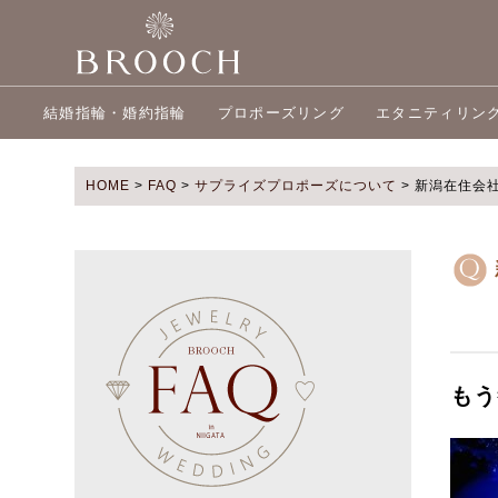
結婚指輪・婚約指輪
プロポーズリング
エタニティリン
HOME
>
FAQ
>
サプライズプロポーズについて
>
新潟在住会
もう