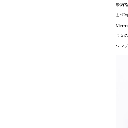
婚約
まず写
Che
つ春
シン