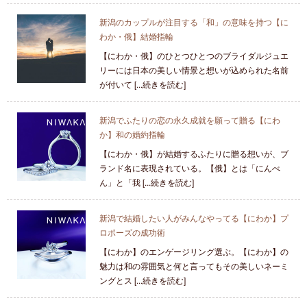
新潟のカップルが注目する「和」の意味を持つ【に
わか・俄】結婚指輪
【にわか・俄】のひとつひとつのブライダルジュエ
リーには日本の美しい情景と想いが込められた名前
が付いて [...続きを読む]
新潟でふたりの恋の永久成就を願って贈る【にわ
か】和の婚約指輪
【にわか・俄】が結婚するふたりに贈る想いが、ブ
ランド名に表現されている。【俄】とは「にんべ
ん」と「我 [...続きを読む]
新潟で結婚したい人がみんなやってる【にわか】プ
ロポーズの成功術
【にわか】のエンゲージリング選ぶ。【にわか】の
魅力は和の雰囲気と何と言ってもその美しいネーミ
ングとス [...続きを読む]