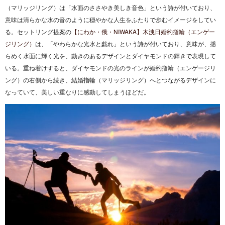
（マリッジリング）は「水面のささやき美しき音色」という詩が付いており、
意味は清らかな水の音のように穏やかな人生をふたりで歩むイメージをしてい
る。セットリング提案の
【にわか・俄・NIWAKA】木洩日婚約指輪（エンゲー
ジリング）
は、「やわらかな光水と戯れ」という詩が付いており、意味が、揺
らめく水面に輝く光を、動きのあるデザインとダイヤモンドの輝きで表現して
いる。重ね着けすると、ダイヤモンドの光のラインが婚約指輪（エンゲージリ
ング）の右側から続き、結婚指輪（マリッジリング）へとつながるデザインに
なっていて、美しい重なりに感動してしまうほどだ。