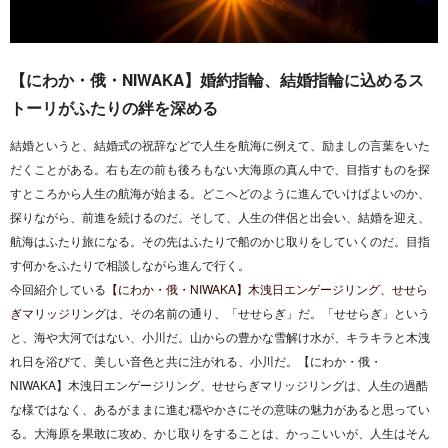
【にわか・俄・NIWAKA】婚約指輪、結婚指輪に込めるス
トーリがふたりの絆を深める
結婚というと、結婚式の祝辞などで人生を航海に例えて、励ましの言葉をいた
だくことがある。右も左の前も後ろもない大海原の真ん中で、目指すものを探
すところから人生の航海が始まる。どこへどのように進んでいけばよいのか、
探りながら、前進を続けるのだ。そして、人生の伴侶と出会い、結婚を迎え、
航海はふたり旅になる。その先はふたりで船のかじ取りをしていくのだ。目指
す何かをふたりで相談しながら進んで行く。
今回紹介している
【にわか・俄・NIWAKA】木洩日エンゲージリング、せせら
ぎマリッジリング
は、その名前の通り、「せせらぎ」だ。「せせらぎ」という
と、海や大河ではない、小川だ。山からの豊かな雪解け水が、キラキラと木洩
れ日を浴びて、美しい音色と共に注がれる、小川だ。【にわか・俄・
NIWAKA】木洩日エンゲージリング、せせらぎマリッジリングは、人生の過酷
な様ではなく、あるがままに進む穏やかさにその意味の魅力があると思ってい
る。大海原を果敢に攻め、かじ取りをすることは、かっこいいが、人生はそん