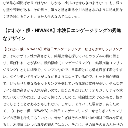
な過酷な瞬間ばかりではない。しかも、小川のせせらぎのような中にも、様々
な壁や苦難がある。その日々、滾々と湧き出る小川の湧き水のように絶え間な
く進み続けることも、また人生のなのではないか。
【にわか・俄・NIWAKA】木洩日エンゲージリングの秀逸
なデザイン
【にわか・俄・NIWAKA】木洩日エンゲージリング、せせらぎマリッジリング
は、そのデザイン性の高さから、結婚指輪を探しているカップルの目に留ま
り、選ばれることが多い。婚約指輪（エンゲージリング）、結婚指輪（マリッ
ジリング）ともに細身で、シンプルなので、日常着けにも構え過ぎず着けやす
い。ダイヤモンドラインがつながるようになっているので、セット感が抜群
で、ぴったりと重なるセットリングを探している花嫁に支持が高い。そんなデ
ザイン性の高さから人気が高いので、自分たちだけというオリジナリティを求
めたいカップルには、せっかく気に入ったのに、独自性に欠けるかもと、悩ま
せてしまうことがあるかもしれない。しかし、そういった場合は、あらため
て、【にわか・俄・NIWAKA】木洩日エンゲージリング、せせらぎマリッジリ
ングの意味を考えてもらいたい。せせらぎはその水量や山の傾斜で流れを変え
るし、木洩日はいつも真夏の輝きではない。そこに、その日その日のふたりの