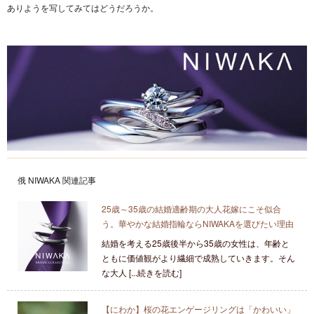
ありようを写してみてはどうだろうか。
俄 NIWAKA 関連記事
25歳～35歳の結婚適齢期の大人花嫁にこそ似合
う。華やかな結婚指輪ならNIWAKAを選びたい理由
結婚を考える25歳後半から35歳の女性は、年齢と
ともに価値観がより繊細で成熟していきます。そん
な大人 [...続きを読む]
【にわか】桜の花エンゲージリングは「かわいい」