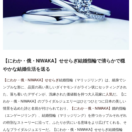
【にわか・俄・NIWAKA】せせらぎ結婚指輪で清らかで穏
やかな結婚生活を送る
【にわか・俄・NIWAKA】せせらぎ
結婚指輪（マリッジリング）は、細身でシ
ンプルな形に、品質の高い美しいダイヤモンドがライン状にセッティングされ
た、落ち着いたデザインが、洗練された価値観を持つ大人花嫁に
人気
だ。【に
わか・俄・NIWAKA】のブライダルジュエリーはひとつひとつに日本の美しい
情景を込めた詩と名前が付けられており、
【にわか・俄・NIWAKA】
婚約指輪
（エンゲージリング）、結婚指輪（マリッジリング）を持つカップルそれぞれ
の特別なストーリーに沿って、ふたりが共にいる意味をより広げてくれる、そ
んなブライダルジュエリーだ。【にわか・俄・NIWAKA】せせらぎ結婚指輪