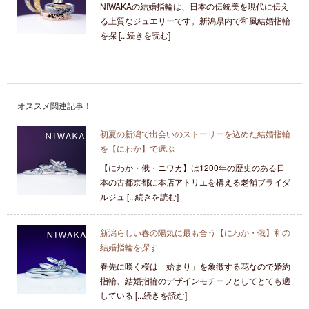
NIWAKAの結婚指輪は、日本の伝統美を現代に伝え
る上質なジュエリーです。新潟県内で和風結婚指輪
を探 [...続きを読む]
オススメ関連記事！
初夏の新潟で出会いのストーリーを込めた結婚指輪
を【にわか】で選ぶ
【にわか・俄・ニワカ】は1200年の歴史のある日
本の古都京都に本店アトリエを構える老舗ブライダ
ルジュ [...続きを読む]
新潟らしい春の陽気に最も合う【にわか・俄】和の
結婚指輪を探す
春先に咲く桜は「始まり」を象徴する花なので婚約
指輪、結婚指輪のデザインモチーフとしてとても適
している [...続きを読む]