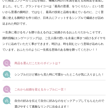
いた精度コンクールで上位を独占、機械式時計の常識を超える高精度を達成し
ました。そして、グランドセイコーは「最高の普通、をつくりたい」という想
いから普通の腕時計、ではなく、最高の技術と品格を備えているのに、ごく普
通に使える腕時計を作り続け、日本人にフィットするシンプルで繊細さが詰め
込まれた時計です。
一生身に着けるモノを贈り合えるのはご結婚されるおふたりだからこそです。
婚約指輪(エンゲージリング)は、ご主人様の想いを永遠に輝きつ続けるダイヤモ
ンドに込めていただく事ができます。時計は、時を刻むという意味が込められ
ています。おふたりのように一生残る意味のある物を贈ってください！！
商品を選んだこだわりポイントは？
シンプルだけど横から見た時に可愛かったところが気に入りました！
これから結婚を迎えるカップルに一言！
自分の好みを伝えて自分に好みなのをピックアップしてもらえたので
選びやすくて素敵なリングに出会えます！