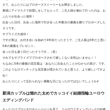
さて、おふたりにはプロポーズストーリーもお聞きしました。
奥様にアイマスクで目隠しをしてもらって、ご主人様が連れて行ったのは、お
ふたりが出会った場所！
出会った日付、出会った場所で付き合った年数分の薔薇を贈りプロポーズした
そうです。
サプライズ大成功！
ですが実は、お付き合いを始めて4年目だったそうで、ご主人様は5年だと思い
5本の薔薇をプレゼント。
会った日も違う日だったそうです…（笑）
それでもサプライズでプロポーズされて嬉しくない女性はいません！！
ちなみに5本の薔薇の花言葉は「あなたに出会えたことが心からの喜び」です。
このようなロマンチックな花言葉が隠されていると思うと、より嬉しいですよ
ね！
おふたりにとって忘れられない素敵な日になったのではないでしょうか♪
新潟カップルは惚れた太めでカッコイイ結婚指輪ユーロウ
エディングバンド
おふたりはブローチのホームページを見て、
ユーロウエディングバンド
の結婚