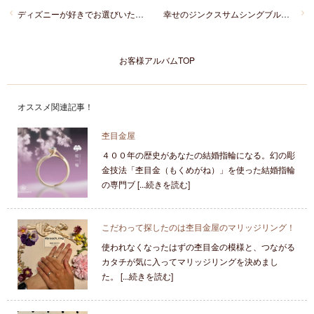
ディズニーが好きでお選びいただいた美女と野獣の可愛い結婚指輪
幸せのジンクスサムシングブルーの結婚指輪！KJ様とA様
お客様アルバムTOP
オススメ関連記事！
杢目金屋
４００年の歴史があなたの結婚指輪になる。幻の彫
金技法「杢目金（もくめがね）」を使った結婚指輪
の専門ブ [...続きを読む]
こだわって探したのは杢目金屋のマリッジリング！
使われなくなったはずの杢目金の模様と、つながる
カタチが気に入ってマリッジリングを決めまし
た。 [...続きを読む]