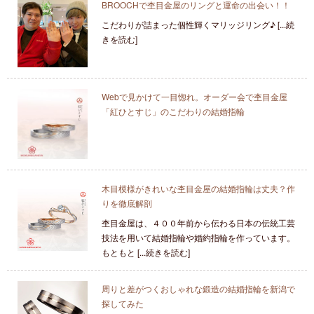
BROOCHで杢目金屋のリングと運命の出会い！！
こだわりが詰まった個性輝くマリッジリング♪ [...続
きを読む]
Webで見かけて一目惚れ。オーダー会で杢目金屋
「紅ひとすじ」のこだわりの結婚指輪
木目模様がきれいな杢目金屋の結婚指輪は丈夫？作
りを徹底解剖
杢目金屋は、４００年前から伝わる日本の伝統工芸
技法を用いて結婚指輪や婚約指輪を作っています。
もともと [...続きを読む]
周りと差がつくおしゃれな鍛造の結婚指輪を新潟で
探してみた