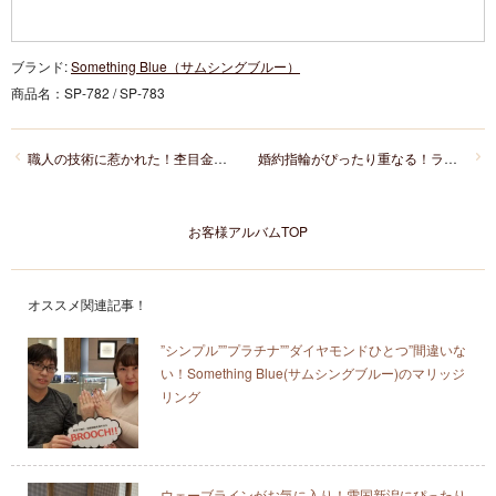
ブランド:
Something Blue（サムシングブルー）
商品名：
SP-782 / SP-783
職人の技術に惹かれた！杢目金屋の桜一輪と紅ひとすじ
婚約指輪がぴったり重なる！ラパージュのスイートピー
お客様アルバムTOP
オススメ関連記事！
”シンプル””プラチナ””ダイヤモンドひとつ”間違いな
い！Something Blue(サムシングブルー)のマリッジ
リング
ウェーブラインがお気に入り！雪国新潟にぴったり