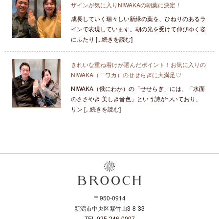
ザインが気に入りNIWAKAの朝葉に決定！
成長していく瑞々しい新緑の葉を、ひねりのあるラ
インで表現しています。朝の光を受けて伸びゆく姿
にふたり [...続きを読む]
きれいな重ね着けが選んだポイント！お気に入りの
NIWAKA（ニワカ）のせせらぎに大満足♡
NIWAKA（俄にわか）の「せせらぎ」には、「水面
のささやき 美しき音色」という詩がついており、
リン [...続きを読む]
〒950-0914
新潟市中央区紫竹山3-8-33
TEL.
025-246-0007