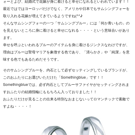
ォーとよび、結婚式で花嫁が身に着けると幸せになれるといわれています！！
最近ではではヨーロッパだけでなく、アメリカや日本でもサムシングフォーを
取り入れる花嫁が増えてきているようですね(^^♪
そんなサムシングフォーの一つ「サムシングブルー」には「何か青いもの」の
を見えないところに身に着けると幸せになれる・・・・という意味合いがあり
ます。
幸せを呼ぶといわれるブルーのアイテムを身に着けるジンクスなわけですが、
理由はブルーは聖母マリアを象徴する色であり、「清らかさ」や「純潔」を意
味する色でもあるためだそうです。
そのサムシングブルーを、内石として必ずセッティングしているブランドが、
このおふたりにお選びいただけた「Somethingblue」です！！
Somethingblueでは、必ず内石としてブルーサファイヤがセッティングされま
すおふたりの結婚指輪にももちろん入っておりました！！
おふたりだけが見ることの出来る特別なおまじないってロマンチックで素敵で
すよね・・・・！