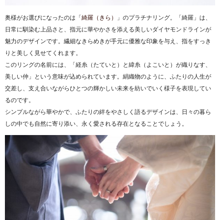
奥様がお選びになったのは「
綺羅（きら）
」のプラチナリング。「綺羅」は、
日常に馴染む上品さと、指元に華やかさを添える美しいダイヤモンドラインが
魅力のデザインです。繊細なきらめきが手元に優雅な印象を与え、指をすっき
りと美しく見せてくれます。
このリングの名前には、「経糸（たていと）と緯糸（よこいと）が織りなす、
美しい仲」という意味が込められています。絹織物のように、ふたりの人生が
交差し、支え合いながらひとつの輝かしい未来を紡いでいく様子を表現してい
るのです。
シンプルながら華やかで、ふたりの絆をやさしく語るデザインは、日々の暮ら
しの中でも自然に寄り添い、永く愛される存在となることでしょう。