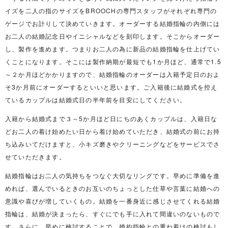
イズを二人の指のサイズをBROOCHの専門スタッフがそれぞれ専門の
ゲージでお計りして決めていきます。オーダーする結婚指輪の内側には
お二人の結婚記念日やイニシャルなどを刻印します。そこからオーダー
し、製作を進めます。つまりお二人の為に新品の結婚指輪を仕上げてい
くことになります。そこには製作納期が最短でも1か月ほど、通常で1.5
～２か月ほどかかりますので、結婚指輪のオーダーは入籍予定日のおよ
そ3か月前にオーダーするといいと思います。ご入籍後に結婚式を控え
ているカップルは結婚式日の半年前を目安にしてください。
入籍から結婚式まで３～5か月ほど日にちのあくカップルは、入籍日な
どお二人の着け始めたい日から着け始めていただき、結婚式の前にお持
ち込みいてだけますと、小キズ磨きやクリーニングなどをサービスでさ
せていただきます。
結婚指輪はお二人の気持ちをつなぐ大切なリングです。早めに準備を進
めれば、選んでいるときのお互いのちょっとした仕草や言葉に結婚への
意識や喜びが増していくもの。結婚を一番身近に感じさせてくれる結婚
指輪は、結婚が決まったら、すぐにでも手に入れて間違いのないもので
す。さらに、早めに検討することで、婚約指輪との重ね着けの検討もし