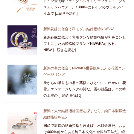
ドイツ最高峰ブライダルジュエリーブランド、クリ
スチャンバウアー。1880年にドイツのヴェルツハ
イムで [...続きを読む]
新潟花嫁に似合う和モダン結婚指輪NIWAKA
新潟花嫁に似合う和モダンな結婚指輪が和をコンセ
プトにした結婚指輪ブランドNIWAKAがある。
NIWA [...続きを読む]
新潟の冬に似合うNIWAKA世界観を伝える花雪エン
ゲージリング
天からの贈りもの君の薬指にひとつ、にわかの「花
雪」エンゲージリングの詩だ。雪の結晶は、その時
の上空の [...続きを読む]
新潟で太め結婚指輪国産を探すなら、純日本製鍛造
結婚指輪を狙え
国産で鍛造の結婚指輪と言えば、木目金屋だ。およ
そ400年前からある純日本文化の金属加工法だ。鍛