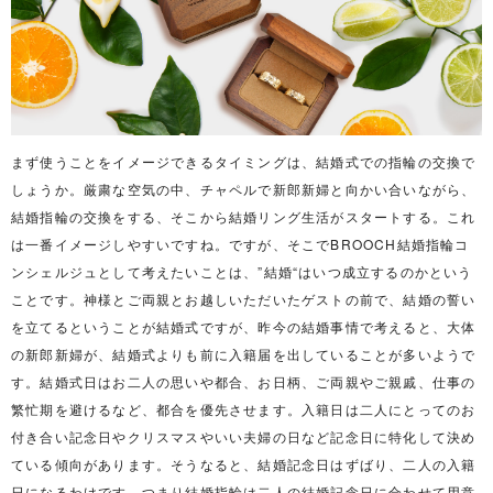
まず使うことをイメージできるタイミングは、結婚式での指輪の交換で
しょうか。厳粛な空気の中、チャペルで新郎新婦と向かい合いながら、
結婚指輪の交換をする、そこから結婚リング生活がスタートする。これ
は一番イメージしやすいですね。ですが、そこでBROOCH結婚指輪コ
ンシェルジュとして考えたいことは、”結婚“はいつ成立するのかという
ことです。神様とご両親とお越しいただいたゲストの前で、結婚の誓い
を立てるということが結婚式ですが、昨今の結婚事情で考えると、大体
の新郎新婦が、結婚式よりも前に入籍届を出していることが多いようで
す。結婚式日はお二人の思いや都合、お日柄、ご両親やご親戚、仕事の
繁忙期を避けるなど、都合を優先させます。入籍日は二人にとってのお
付き合い記念日やクリスマスやいい夫婦の日など記念日に特化して決め
ている傾向があります。そうなると、結婚記念日はずばり、二人の入籍
日になるわけです。つまり結婚指輪は二人の結婚記念日に合わせて用意