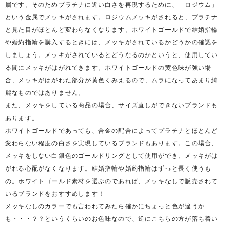
属です。そのためプラチナに近い白さを再現するために、「ロジウム」
という金属でメッキがされます。ロジウムメッキがされると、プラチナ
と見た目がほとんど変わらなくなります。ホワイトゴールドで結婚指輪
や婚約指輪を購入するときには、メッキがされているかどうかの確認を
しましょう。メッキがされているとどうなるのかというと、使用してい
る間にメッキがはがれてきます。ホワイトゴールドの黄色味が強い場
合、メッキがはがれた部分が黄色くみえるので、ムラになってあまり綺
麗なものではありません。
また、メッキをしている商品の場合、サイズ直しができないブランドも
あります。
ホワイトゴールドであっても、合金の配合によってプラチナとほとんど
変わらない程度の白さを実現しているブランドもあります。この場合、
メッキをしない白銀色のゴールドリングとして使用ができ、メッキがは
がれる心配がなくなります。結婚指輪や婚約指輪はずっと長く使うも
の。ホワイトゴールド素材を選ぶのであれば、メッキなしで販売されて
いるブランドをおすすめします！
メッキなしのカラーでも言われてみたら確かにちょっと色が違うか
も・・・？？というくらいのお色味なので、逆にこちらの方が落ち着い