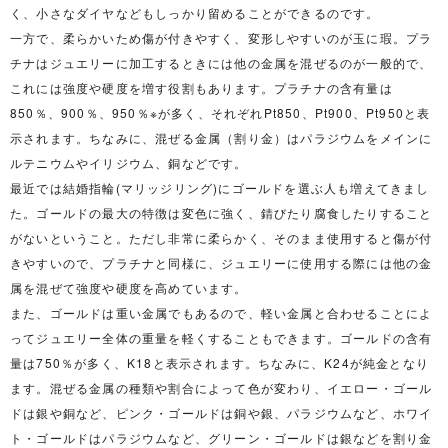
く、小さなダイヤなどもしっかり留めることができるのです。
一方で、柔らかいため傷が付きやすく、変形しやすいのが玉に瑕。プラ
チナはジュエリーに加工するときには他の金属を混ぜるのが一般的で、
これには強度や硬度を増す役割もあります。プラチナの含有量は
850％、900％、950％※が多く、それぞれPt850、Pt900、Pt950と表
示されます。ちなみに、混ぜる金属（割り金）はパラジウムをメインに
ルテニウムやイリジウム、銅などです。
最近では結婚指輪(マリッジリング)にゴールドを選ぶ人も増えてきまし
た。ゴールドの最大の特徴は変色に強く、錆びたり腐食したりすること
がないということ。ただし非常に柔らかく、そのまま使用すると傷が付
きやすいので、プラチナと同様に、ジュエリーに使用する際には他の金
属を混ぜて強度や硬度を高めています。
また、ゴールドは重い金属でもあるので、軽い金属と合わせることによ
ってジュエリー全体の重量を軽くすることもできます。ゴールドの含有
量は750％が多く、K18と表示されます。ちなみに、K24が純金となり
ます。混ぜる金属の種類や割合によって色が変わり、イエロー・ゴール
ドは銀や銅など、ピンク・ゴールドは銅や銀、パラジウムなど、ホワイ
ト・ゴールドはパラジウムなど、グリーン・ゴールドは銀などを割り金