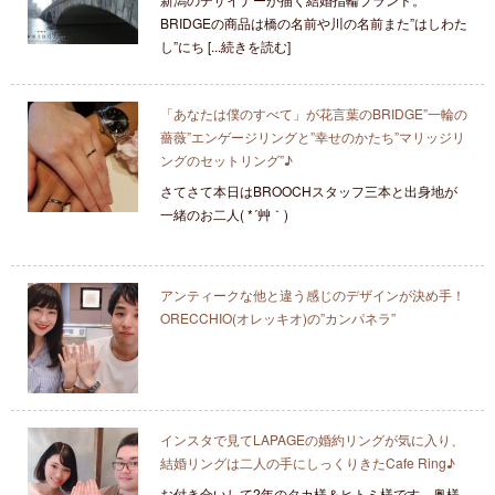
BRIDGEの商品は橋の名前や川の名前また”はしわた
し”にち [...続きを読む]
「あなたは僕のすべて」が花言葉のBRIDGE”一輪の
薔薇”エンゲージリングと”幸せのかたち”マリッジリ
ングのセットリング”♪
さてさて本日はBROOCHスタッフ三本と出身地が
一緒のお二人( *´艸｀)
アンティークな他と違う感じのデザインが決め手！
ORECCHIO(オレッキオ)の”カンパネラ”
インスタで見てLAPAGEの婚約リングが気に入り、
結婚リングは二人の手にしっくりきたCafe Ring♪
お付き合いして2年のタカ様＆ヒトミ様です。奥様