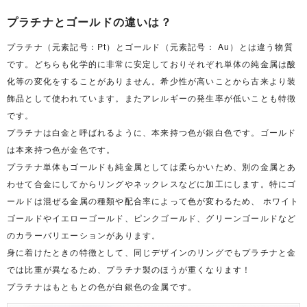
プラチナとゴールドの違いは？
プラチナ（元素記号：Pt）とゴールド（元素記号： Au）とは違う物質
です。どちらも化学的に非常に安定しておりそれぞれ単体の純金属は酸
化等の変化をすることがありません。希少性が高いことから古来より装
飾品として使われています。またアレルギーの発生率が低いことも特徴
です。
プラチナは白金と呼ばれるように、本来持つ色が銀白色です。ゴールド
は本来持つ色が金色です。
プラチナ単体もゴールドも純金属としては柔らかいため、別の金属とあ
わせて合金にしてからリングやネックレスなどに加工にします。特にゴ
ールドは混ぜる金属の種類や配合率によって色が変わるため、 ホワイト
ゴールドやイエローゴールド、ピンクゴールド、グリーンゴールドなど
のカラーバリエーションがあります。
身に着けたときの特徴として、同じデザインのリングでもプラチナと金
では比重が異なるため、プラチナ製のほうが重くなります！
プラチナはもともとの色が白銀色の金属です。