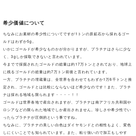
希少価値について
ちなみにお素材の希少性についてですが1トンの原鉱石から採れるゴー
ルドはわずか5g。
いかにゴールドが希少なものかが分かりますが、プラチナはさらに少な
く、3gしか採取できないと言われています。
今までで採掘されたゴールドの総量は約17万トンとされており、地球上
に残るゴールドの総量は約7万トン前後と言われています。
一方、プラチナの埋蔵量は、全世界を合わせてもわずか1万6千トンと推
定され、ゴールドとは比較にならないほど希少なのです！また、プラチ
ナは採れる地域も限られます・・・・！！
ゴールドは世界各地で産出されますが、プラチナは南アフリカ共和国や
ロシアなどの限られた地域でしか産出されません。珍しさや希少性でい
ったらプラチナが圧倒的という事ですね。
ちなみに、プラチナの美しい白色はダイヤモンドとの相性もよく、変色
しにくいことでも知られています。また、粘り強いので加工もしやす