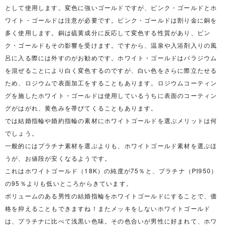
として使用します。変色に強いゴールドですが、ピンク・ゴールドとホ
ワイト・ゴールドは注意が必要です。ピンク・ゴールドは割り金に銅を
多く使用します。銅は硫黄成分に反応して変色する性質があり、ピン
ク・ゴールドもその影響を受けます。ですから、温泉や入浴剤入りの風
呂に入る際には外すのがお勧めです。ホワイト・ゴールドはパラジウム
を混ぜることにより白く変色するのですが、白い色をさらに際立たせる
ため、ロジウムで表面加工をすることもあります。ロジウムコーティン
グを施したホワイト・ゴールドは使用しているうちに表面のコーティン
グがはがれ、黄色みを帯びてくることもあります。
では結婚指輪や婚約指輪の素材にホワイトゴールドを選ぶメリットは何
でしょう。
一般的にはプラチナ素材を選ぶよりも、ホワイトゴールド素材を選ぶほ
うが、お値段が安くなるようです。
これはホワイトゴールド（18K）の純度が75％と、プラチナ（Pt950）
の95％よりも低いところからきています。
ボリュームのある男性の結婚指輪をホワイトゴールドにすることで、価
格を抑えることもできますね！またメッキをしないホワイトゴールド
は、プラチナに比べて浅黒い色味。その色合いが男性に好まれて、ホワ