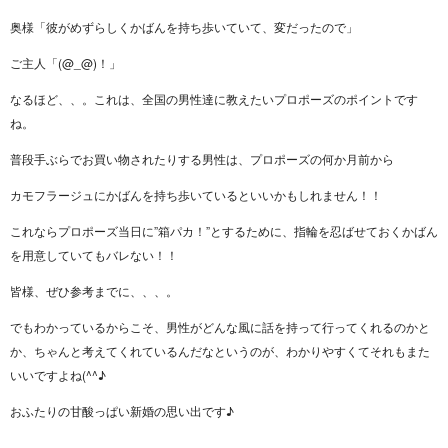
奥様「彼がめずらしくかばんを持ち歩いていて、変だったので」
ご主人「(@_@)！」
なるほど、、。これは、全国の男性達に教えたいプロポーズのポイントです
ね。
普段手ぶらでお買い物されたりする男性は、プロポーズの何か月前から
カモフラージュにかばんを持ち歩いているといいかもしれません！！
これならプロポーズ当日に”箱パカ！”とするために、指輪を忍ばせておくかばん
を用意していてもバレない！！
皆様、ぜひ参考までに、、、。
でもわかっているからこそ、男性がどんな風に話を持って行ってくれるのかと
か、ちゃんと考えてくれているんだなというのが、わかりやすくてそれもまた
いいですよね(^^♪
おふたりの甘酸っぱい新婚の思い出です♪