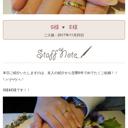
S様
E様
♥
ご入籍：2017年11月23日
本日ご紹介いたしますのは、友人の紹介から交際6年でめでたくご結婚！！
°˖✧◝(⁰▿⁰)◜✧˖°
S様&E様です！！