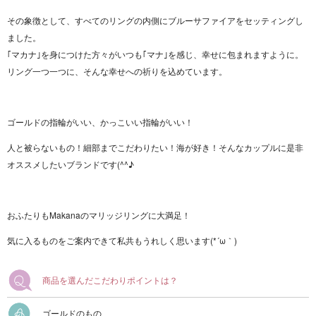
その象徴として、すべてのリングの内側にブルーサファイアをセッティングし
ました。
｢マカナ｣を身につけた方々がいつも｢マナ｣を感じ、幸せに包まれますように。
リング一つ一つに、そんな幸せへの祈りを込めています。
ゴールドの指輪がいい、かっこいい指輪がいい！
人と被らないもの！細部までこだわりたい！海が好き！そんなカップルに是非
オススメしたいブランドです(^^♪
おふたりもMakanaのマリッジリングに大満足！
気に入るものをご案内できて私共もうれしく思います(*´ω｀)
商品を選んだこだわりポイントは？
ゴールドのもの