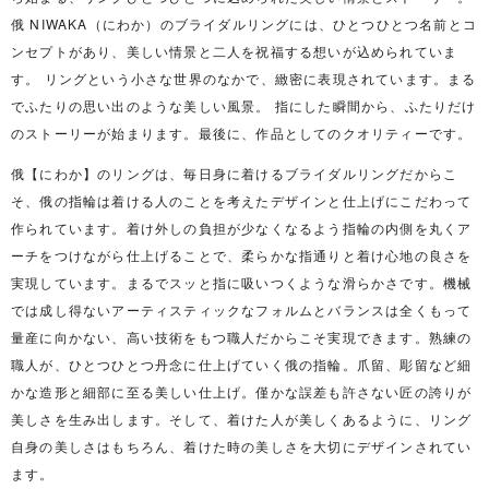
俄 NIWAKA（にわか）のブライダルリングには、ひとつひとつ名前とコ
ンセプトがあり、美しい情景と二人を祝福する想いが込められていま
す。 リングという小さな世界のなかで、緻密に表現されています。まる
でふたりの思い出のような美しい風景。 指にした瞬間から、ふたりだけ
のストーリーが始まります。最後に、作品としてのクオリティーです。
俄【にわか】のリングは、毎日身に着けるブライダルリングだからこ
そ、俄の指輪は着ける人のことを考えたデザインと仕上げにこだわって
作られています。着け外しの負担が少なくなるよう指輪の内側を丸くア
ーチをつけながら仕上げることで、柔らかな指通りと着け心地の良さを
実現しています。まるでスッと指に吸いつくような滑らかさです。機械
では成し得ないアーティスティックなフォルムとバランスは全くもって
量産に向かない、高い技術をもつ職人だからこそ実現できます。熟練の
職人が、ひとつひとつ丹念に仕上げていく俄の指輪。爪留、彫留など細
かな造形と細部に至る美しい仕上げ。僅かな誤差も許さない匠の誇りが
美しさを生み出します。そして、着けた人が美しくあるように、リング
自身の美しさはもちろん、着けた時の美しさを大切にデザインされてい
ます。