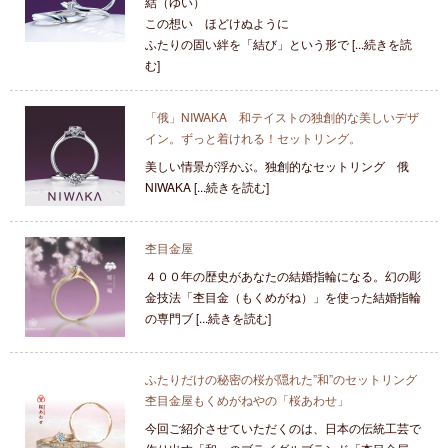
結（ゆい）
この想い ほどけぬように
ふたりの固い絆を「結び」という形で [...続きを読
む]
「俄」NIWAKA 和テイストの独創的な美しいデザ
イン。ずっと着けれる！セットリング。
美しい情景が浮かぶ。独創的なセットリング 俄
NIWAKA [...続きを読む]
杢目金屋
４００年の歴史があなたの結婚指輪になる。幻の彫
金技法「杢目金（もくめがね）」を使った結婚指輪
の専門ブ [...続きを読む]
ふたりだけの秘密の桜が隠れた”和”のセットリング
杢目金屋もくめがねやの「桜あわせ」
今回ご紹介させていただくのは、日本の伝統工芸で