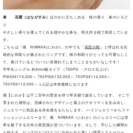
春 花霞（はながすみ）
ほのかに立ちこめる 桜の香り 春のいろど
り
やさしい香りを運んでくれる穏やかな春を、咲き誇る桜で表現していま
す。
こちらは「俄 NIWAKA(にわか)」の中でも「
花匠の彫
」と呼ばれる伝
統的な和彫りが施されたリングです。桜の和彫りがとっても可愛らしく
て、着けているとついつい見惚れてしまうことまちがいなしです！
平甲丸シングル 約4mm幅タイプ （750PG ・グロス仕上げ）
Pt950¥174,000～ 750PtG¥133,000～ 750PG¥114,000～
750YG¥112,000～ ※上記は本体価格になります
俄【にわか】は千二百年の歴史を持つ琴京都で誕生しています。 そこで
育まれた感性は、洗練されたデザインと最上のクオリティを生み出し、
ジュエリーに気品ある存在感をもたらします。 ハイジュエリーからファ
ッションジュエリーまで、俄 NIWAKA（にわか）のジュエリーには世
界を魅了する日本の美意識が息づいています。そして、手にした瞬間か
ら始まる、リングひとつひとつに込められた美しい情景とストーリー。