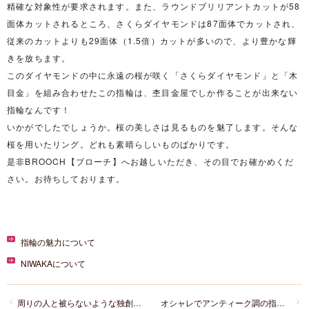
精確な対象性が要求されます。また、ラウンドブリリアントカットが58
面体カットされるところ、さくらダイヤモンドは87面体でカットされ、
従来のカットよりも29面体（1.5倍）カットが多いので、より豊かな輝
きを放ちます。
このダイヤモンドの中に永遠の桜が咲く「さくらダイヤモンド」と「木
目金」を組み合わせたこの指輪は、杢目金屋でしか作ることが出来ない
指輪なんです！
いかがでしたでしょうか。桜の美しさは見るものを魅了します。そんな
桜を用いたリング。どれも素晴らしいものばかりです。
是非BROOCH【ブローチ】へお越しいただき、その目でお確かめくだ
さい。お待ちしております。
指輪の魅力について
NIWAKAについて
周りの人と被らないような独創的なデザインの指輪を探しています。なにか良いものはないでしょうか？
オシャレでアンティーク調の指輪を探しているのですが、なにか良い物はないでしょうか？