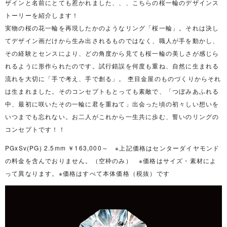
ザインと名前にとても惹かれました、、、こちらの桜一輪のデザインス
トーリーを紹介します！
実物の桜の花一輪を再現したかのようなリング「桜一輪」。それは決し
てデザイン画だけから生み出されるものではなく、職人が手を動かし、
その経験とセンスにより、どの角度から見ても桜一輪の美しさが感じら
れるように形作られたのです。試行錯誤を何度も重ね、自然に生まれる
流れを大切に「手で考え、手で創る」。 杢目金屋のものづくりからそれ
は生まれました。そのコンセプトもとっても素敵で、「つぼみあふれる
中、最初に咲いたその一輪に君を重ねて」出会った頃の初々しい想いを
いつまでも忘れない。お二人がこれから一生共に歩む、誓いのリングの
コンセプトです！！
PGxSv(PG) 2.5mm ￥163,000～ ※上記価格はセンターダイヤモンド
の料金を含んでおりません。（空枠のみ） ※価格はサイズ・素材によ
って異なります。※価格はすべて本体価格（税抜）です