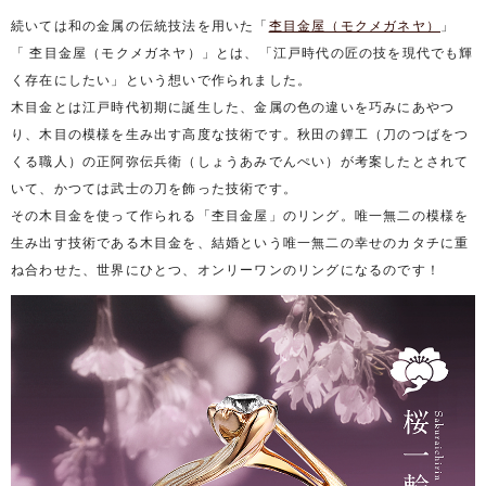
続いては和の金属の伝統技法を用いた「
杢目金屋（モクメガネヤ）
」
「 杢目金屋（モクメガネヤ）」とは、「江戸時代の匠の技を現代でも輝
く存在にしたい」という想いで作られました。
木目金とは江戸時代初期に誕生した、金属の色の違いを巧みにあやつ
り、木目の模様を生み出す高度な技術です。秋田の鐔工（刀のつばをつ
くる職人）の正阿弥伝兵衛（しょうあみでんぺい）が考案したとされて
いて、かつては武士の刀を飾った技術です。
その木目金を使って作られる「杢目金屋」のリング。唯一無二の模様を
生み出す技術である木目金を、結婚という唯一無二の幸せのカタチに重
ね合わせた、世界にひとつ、オンリーワンのリングになるのです！