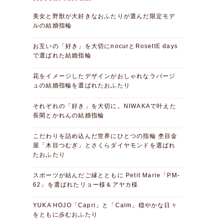
美女と野獣が大好きなおふたりが選んだ限定モデ
ルの結婚指輪
お互いの「好き」を大切にnocurとRosettE days
で選ばれた結婚指輪
花をイメージしたデザインがおしゃれなラパージ
ュの結婚指輪を選ばれたおふたり
それぞれの「好き」を大切に。NIWAKAで叶えた
長閑とかれんの結婚指輪
こだわりを詰め込んだ世界にひとつの指輪 杢目金
屋「木目つむぎ」とさくらダイヤモンドを選ばれ
たおふたり
スポーツが結んだご縁とともに Petit Marie「PM-
62」を選ばれたリョー様＆アヤカ様
YUKA HOJO「Capri」と「Calm」穏やかな日々
をともに歩むおふたり