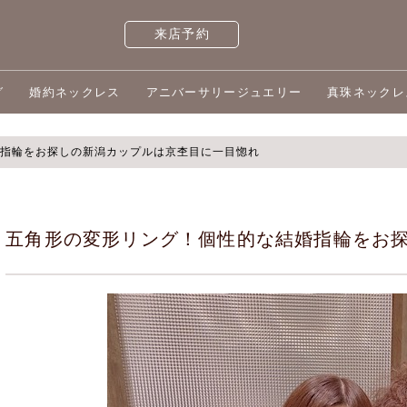
来店予約
グ
婚約ネックレス
アニバーサリージュエリー
真珠ネックレ
指輪をお探しの新潟カップルは京杢目に一目惚れ
五角形の変形リング！個性的な結婚指輪をお