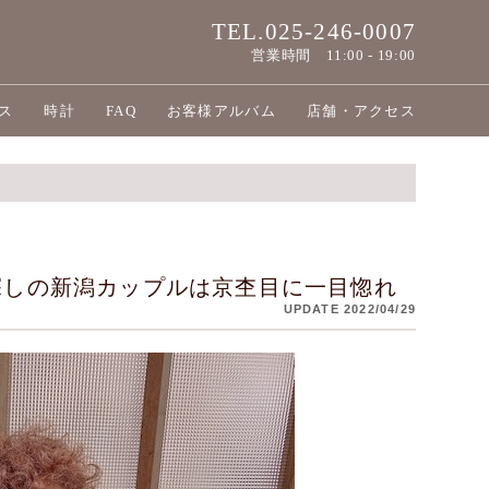
TEL.025-246-0007
営業時間
11:00 - 19:00
ス
時計
FAQ
お客様アルバム
店舗・アクセス
探しの新潟カップルは京杢目に一目惚れ
UPDATE 2022/04/29