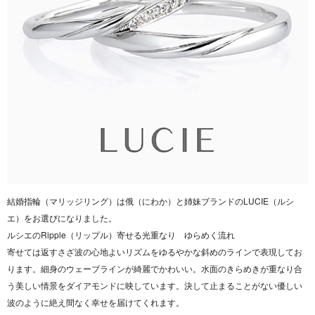
結婚指輪（マリッジリング）は俄（にわか）と姉妹ブランドのLUCIE（ルシ
エ）をお選びになりました。
ルシエのRipple（リップル）寄せる光重なり ゆらめく流れ
寄せては返すさざ波の心地よいリズムをゆるやかな斜めのラインで表現してお
ります。細身のウェーブラインが綺麗でかわいい。水面のきらめきが重なり合
う美しい情景をダイアモンドに映しています。決して止まることがない優しい
波のように絶え間なく幸せを届けてくれます。