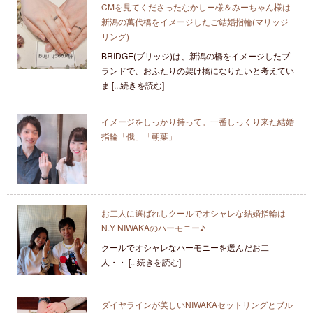
CMを見てくださったなかしー様＆みーちゃん様は
新潟の萬代橋をイメージしたご結婚指輪(マリッジ
リング)
BRIDGE(ブリッジ)は、新潟の橋をイメージしたブ
ランドで、おふたりの架け橋になりたいと考えてい
ま [...続きを読む]
イメージをしっかり持って。一番しっくり来た結婚
指輪「俄」「朝葉」
お二人に選ばれしクールでオシャレな結婚指輪は
N.Y NIWAKAのハーモニー♪
クールでオシャレなハーモニーを選んだお二
人・・ [...続きを読む]
ダイヤラインが美しいNIWAKAセットリングとブル