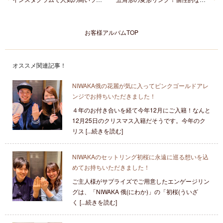
お客様アルバムTOP
オススメ関連記事！
NIWAKA俄の花麗が気に入ってピンクゴールドアレ
ンジでお持ちいただきました！
４年のお付き合いを経て今年12月にご入籍！なんと
12月25日のクリスマス入籍だそうです。今年のク
リス [...続きを読む]
NIWAKAのセットリング初桜に永遠に巡る想いを込
めてお持ちいただきました！
ご主人様がサプライズでご用意したエンゲージリン
グは、「NIWAKA 俄(にわか)」の「初桜(ういざ
く [...続きを読む]