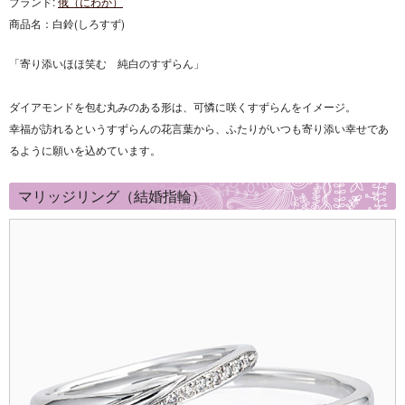
ブランド:
俄（にわか）
商品名：
白鈴(しろすず)
「寄り添いほほ笑む 純白のすずらん」
ダイアモンドを包む丸みのある形は、可憐に咲くすずらんをイメージ。
幸福が訪れるというすずらんの花言葉から、ふたりがいつも寄り添い幸せであ
るように願いを込めています。
マリッジリング（結婚指輪）