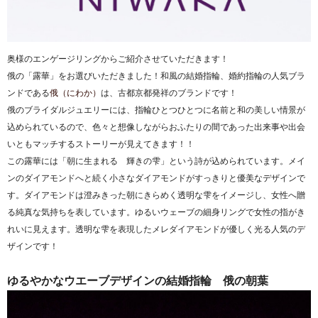
奥様のエンゲージリングからご紹介させていただきます！
俄の「露華」をお選びいただきました！和風の結婚指輪、婚約指輪の人気ブラ
ンドである
俄（にわか）
は、古都京都発祥のブランドです！
俄のブライダルジュエリーには、指輪ひとつひとつに名前と和の美しい情景が
込められているので、色々と想像しながらおふたりの間であった出来事や出会
いともマッチするストーリーが見えてきます！！
この露華には「
朝に生まれる 輝きの雫
」という詩が込められています。メイ
ンのダイアモンドへと続く小さなダイアモンドがすっきりと優美なデザインで
す。ダイアモンドは澄みきった朝にきらめく透明な雫をイメージし、女性へ贈
る純真な気持ちを表しています。ゆるいウェーブの細身リングで女性の指がき
れいに見えます。透明な雫を表現したメレダイアモンドが優しく光る人気のデ
ザインです！
ゆるやかなウエーブデザインの結婚指輪 俄の朝葉