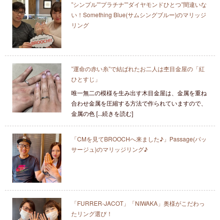
”シンプル””プラチナ””ダイヤモンドひとつ”間違いな
い！Something Blue(サムシングブルー)のマリッジ
リング
”運命の赤い糸”で結ばれたお二人は杢目金屋の「紅
ひとすじ」
唯一無二の模様を生み出す木目金屋は、金属を重ね
合わせ金属を圧縮する方法で作られていますので、
金属の色 [...続きを読む]
「CMを見てBROOCHへ来ました♪」Passage(パッ
サージュ)のマリッジリング♪
「FURRER‐JACOT」「NIWAKA」奥様がこだわっ
たリング選び！