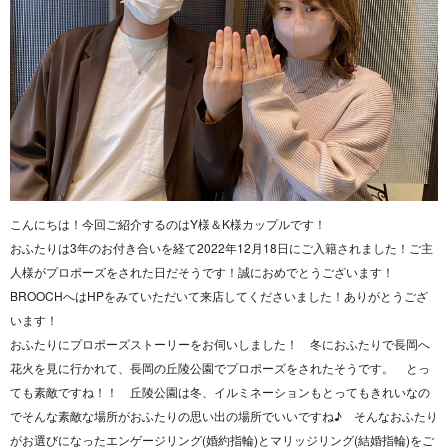
こんにちは！今回ご紹介するのはY様＆K様カップルです！
おふたりは3年のお付き合いを経て2022年12月18日にご入籍されました！ご主
人様がプロポーズをされた日だそうです！誠におめでとうございます！
BROOCHへはHPをみていただいて来店してくださいました！ありがとうござ
います！
おふたりにプロポーズストーリーをお伺いしました！ 冬におふたりで長岡へ
花火を見に行かれて、長岡の丘陵公園でプロポーズをされたそうです。 とっ
ても素敵ですね！！ 丘陵公園は冬、イルミネーションもとってもきれいなの
でそんな素敵な場所がおふたりの思い出の場所でいいですね♪ そんなおふたり
がお選びになったエンゲージリング(婚約指輪)とマリッジリング(結婚指輪)をご