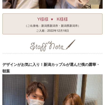
Y様様
K様様
♥
（ご出身地：新潟県新潟市・新潟県新潟市）
ご入籍：2022年12月18日
デザインがお気に入り！新潟カップルが選んだ俄の露華・
朝葉