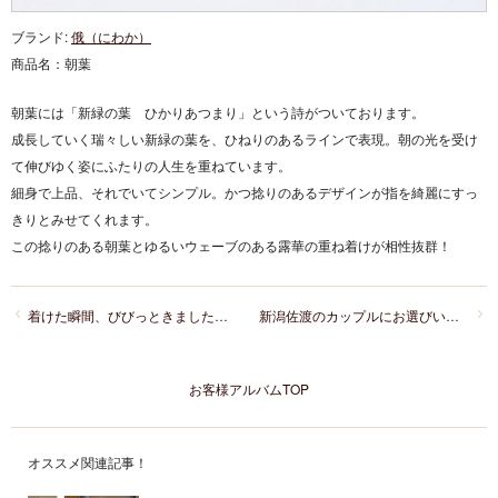
ブランド:
俄（にわか）
商品名：
朝葉
朝葉には「新緑の葉 ひかりあつまり」という詩がついております。
成長していく瑞々しい新緑の葉を、ひねりのあるラインで表現。朝の光を受け
て伸びゆく姿にふたりの人生を重ねています。
細身で上品、それでいてシンプル。かつ捻りのあるデザインが指を綺麗にすっ
きりとみせてくれます。
この捻りのある朝葉とゆるいウェーブのある露華の重ね着けが相性抜群！
着けた瞬間、びびっときました！鍛造製法のFURRER-JACOT
新潟佐渡のカップルにお選びいただいたのはキラキラが可愛いinfinity love
お客様アルバムTOP
オススメ関連記事！