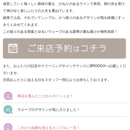
成長していく瑞々しい新緑の葉を、ひねりのあるラインで表現。朝の光を受け
て伸びゆく姿にふたりの人生を重ねています。
細身で上品、それでいてシンプル。かつ捻りのあるデザインが指を綺麗にすっ
きりとみせてくれます。
この捻りのある朝葉とゆるいウェーブのある露華の重ね着けが相性抜群！
また、おふたりの記念やクリーニングやメンテナンスに
BROOCHへ
お越しくだ
さいませ。
次回おふたりに会える日をスタッフ一同心よりお待ちしております。
商品を選んだこだわりポイントは？
ウエーブのデザインが気に入りました！
これから結婚を迎えるカップルに一言！