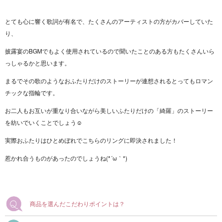
とても心に響く歌詞が有名で、たくさんのアーティストの方がカバーしていた
り、
披露宴のBGMでもよく使用されているので聞いたことのある方もたくさんいら
っしゃるかと思います。
まるでその歌のようなおふたりだけのストーリーが連想されるとってもロマン
チックな指輪です。
お二人もお互いが重なり合いながら美しいふたりだけの「綺羅」のストーリー
を紡いでいくことでしょう☺
実際おふたりはひとめぼれでこちらのリングに即決されました！
惹かれ合うものがあったのでしょうね(*´ω｀*)
商品を選んだこだわりポイントは？