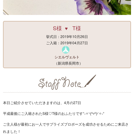
S様
T様
♥
挙式日：2019年10月26日
ご入籍：2019年04月27日
シエルヴェルト
（新潟県長岡市）
本日ご紹介させていただきますのは、4月の27日
平成最後にご入籍されたS様♡T様のおふたりです°˖✧◝(⁰▿⁰)◜✧˖°
ご主人様が最初にお一人でサプライズプロポーズを成功させるためにご来店さ
れました！