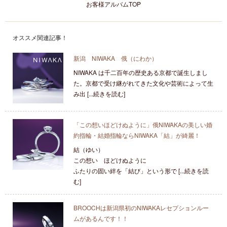
お客様アルバムTOP
オススメ関連記事！
新潟 NIWAKA 俄（にわか）
NIWAKA は千二百年の歴史ある京都で誕生しまし
た。京都で受け継がれてきた文化や芸術によって生
み出 [...続きを読む]
「この想いほどけぬように」俄NIWAKAの美しい婚
約指輪・結婚指輪ならNIWAKA「結」が綺麗！
結（ゆい）
この想い ほどけぬように
ふたりの固い絆を「結び」という形で [...続きを読
む]
BROOCHは新潟県初のNIWAKAレセプションルー
ムがあるんです！！