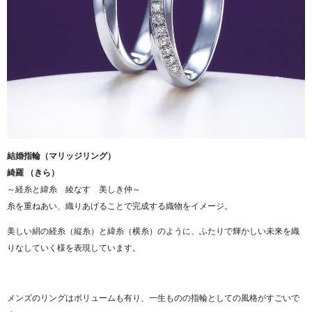
結婚指輪（マリッジリング）
綺羅 （きら）
～経糸と緯糸 綾なす 美しき仲～
糸を重ねあい、織りあげることで完成する織物をイメージ。
美しい絹の経糸（縦糸）と緯糸（横糸）のように、ふたりで輝かしい未来を織
りなしていく様を表現しています。
メンズのリングはボリュームも有り、一生ものの指輪としての風格がすごいで