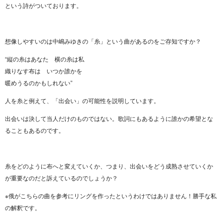
という詩がついております。
想像しやすいのは中嶋みゆきの「糸」という曲があるのをご存知ですか？
“縦の糸はあなた 横の糸は私
織りなす布は いつか誰かを
暖めうるのかもしれない”
人を糸と例えて、「出会い」の可能性を説明しています。
出会いは決して当人だけのものではない。歌詞にもあるように誰かの希望とな
ることもあるのです。
糸をどのように布へと変えていくか、つまり、出会いをどう成熟させていくか
が重要なのだと訴えているのでしょうか？
※俄がこちらの曲を参考にリングを作ったというわけではありません！勝手な私
の解釈です。