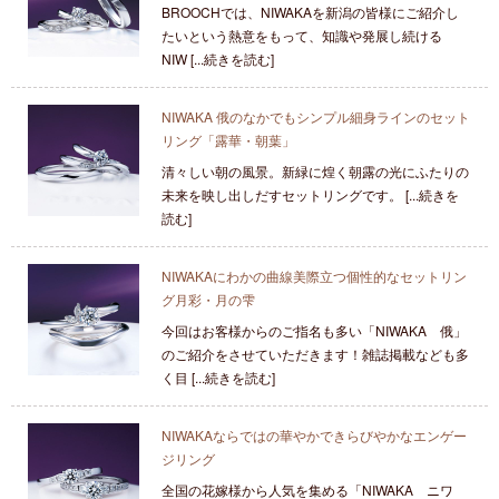
BROOCHでは、NIWAKAを新潟の皆様にご紹介し
たいという熱意をもって、知識や発展し続ける
NIW [...続きを読む]
NIWAKA 俄のなかでもシンプル細身ラインのセット
リング「露華・朝葉」
清々しい朝の風景。新緑に煌く朝露の光にふたりの
未来を映し出しだすセットリングです。 [...続きを
読む]
NIWAKAにわかの曲線美際立つ個性的なセットリン
グ月彩・月の雫
今回はお客様からのご指名も多い「NIWAKA 俄」
のご紹介をさせていただきます！雑誌掲載なども多
く目 [...続きを読む]
NIWAKAならではの華やかできらびやかなエンゲー
ジリング
全国の花嫁様から人気を集める「NIWAKA ニワ