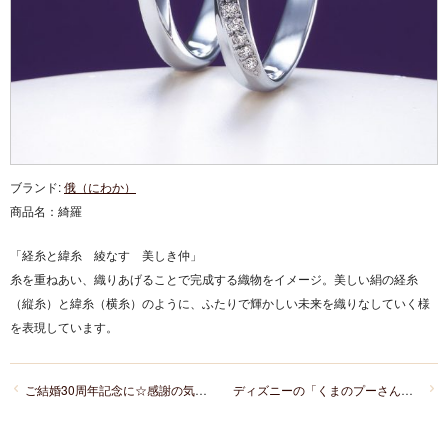
ブランド:
俄（にわか）
商品名：
綺羅
「経糸と緯糸 綾なす 美しき仲」
糸を重ねあい、織りあげることで完成する織物をイメージ。美しい絹の経糸
（縦糸）と緯糸（横糸）のように、ふたりで輝かしい未来を織りなしていく様
を表現しています。
ご結婚30周年記念に☆感謝の気持ちを込めたオリジナル「パールブローチ」
ディズニーの「くまのプーさん」が大好きでケイウノのマリッジリング即決しました♪