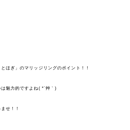
ことほぎ」のマリッジリングのポイント！！
魅力的ですよね( *´艸｀)
いませ！！