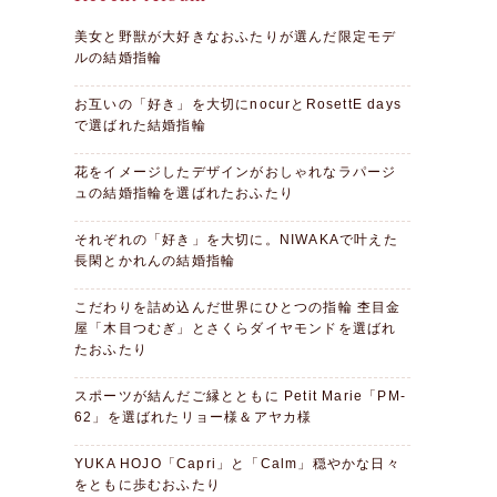
美女と野獣が大好きなおふたりが選んだ限定モデ
ルの結婚指輪
お互いの「好き」を大切にnocurとRosettE days
で選ばれた結婚指輪
花をイメージしたデザインがおしゃれなラパージ
ュの結婚指輪を選ばれたおふたり
それぞれの「好き」を大切に。NIWAKAで叶えた
長閑とかれんの結婚指輪
こだわりを詰め込んだ世界にひとつの指輪 杢目金
屋「木目つむぎ」とさくらダイヤモンドを選ばれ
たおふたり
スポーツが結んだご縁とともに Petit Marie「PM-
62」を選ばれたリョー様＆アヤカ様
YUKA HOJO「Capri」と「Calm」穏やかな日々
をともに歩むおふたり