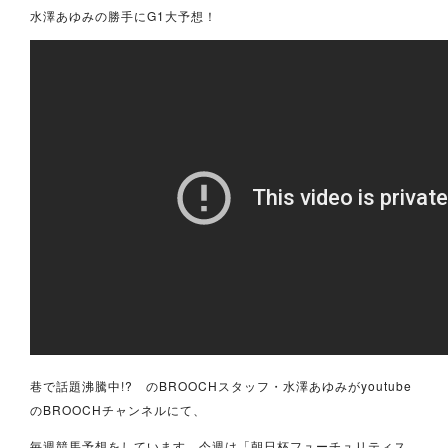
水澤あゆみの勝手にG1大予想！
巷で話題沸騰中!? のBROOCHスタッフ・水澤あゆみがyoutube
のBROOCHチャンネルにて、
毎週競馬予想をしています。今週は「朝日杯フューチュリティス