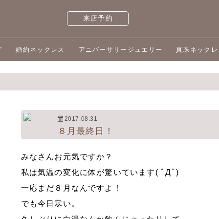
来店予約
グ
婚約ネックレス
アニバーサリージュエリー
真珠ネックレ
2017.08.31
８月最終日！
みなさんお元気ですか？
私は気温の変化に体が驚いています( ﾟДﾟ)
一応まだ８月なんですよ！
でも今日寒い。