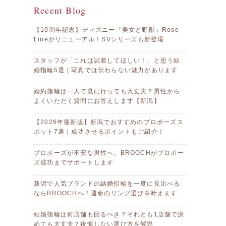
Recent Blog
【10周年記念】ディズニー『美女と野獣』Rose
Lineがリニューアル！SVシリーズも新登場
スタッフが「これは試着してほしい！」と思う結
婚指輪5選｜写真では伝わらない魅力があります
婚約指輪は一人で見に行っても大丈夫？男性から
よくいただく質問にお答えします【新潟】
【2026年最新版】新潟でおすすめのプロポーズス
ポット7選｜成功させるポイントもご紹介！
プロポーズが不安な男性へ。BROOCHがプロポー
ズ成功までサポートします
新潟で人気ブランドの結婚指輪を一度に見比べる
ならBROOCHへ！運命のリング選びを叶えます
結婚指輪は何店舗も回るべき？それとも1店舗で決
めても大丈夫？後悔しない選び方を解説