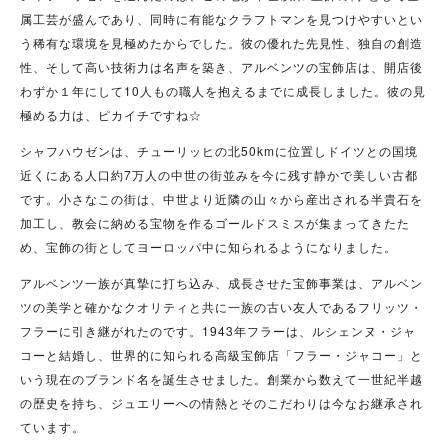
属工芸が盛んであり、同時に有能なクラフトマンを見つけやすいとい
う稀有な環境を見極めたからでした。彼の優れた先見性、独自の創造
性、そして高い技術力は名声を築き、アルベンツの宝飾店は、開店後
わずか１年にして10人もの職人を抱えるまでに成長しました。彼の見
極める力は、ピカイチですね☆
シャフハウゼンは、チューリッヒの北50kmに位置しドイツとの国境
近くにある人口約7万人の中世の街並みを今に残す静かで美しい古都
です。小さなこの街は、中世より近隣の山々から産出される半貴石を
加工し、教会に納める宝物を作るゴールドスミスが集まってきたた
め、宝飾の街としてヨーロッパ中に知られるようになりました。
アルベンツ一族が真摯に打ち込み、成長させた宝飾事業は、アルベン
ツの美学と確かなクオリティと共に一族の古い友人であるフリッツ・
フラーに引き継がれたのです。1943年フラーは、ルシェンヌ・ジャ
コーと結婚し、世界的に知られる高級宝飾店「フラー・ジャコー」と
いう現在のブランド名を誕生させました。創業から数えて一世紀半越
の歴史を持ち、ジュエリーへの情熱とそのこだわりは今なお継承され
ています。