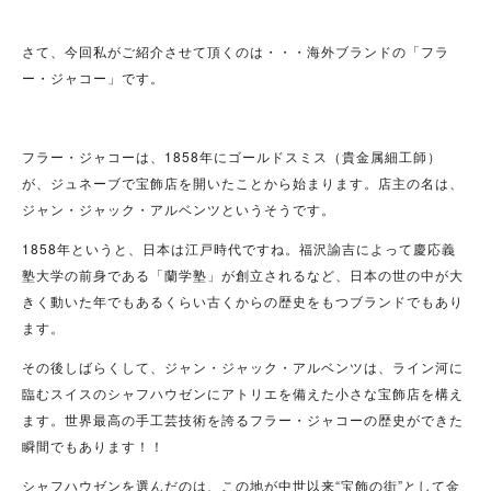
さて、今回私がご紹介させて頂くのは・・・海外ブランドの「フラ
ー・ジャコー」です。
フラー・ジャコーは、1858年にゴールドスミス（貴金属細工師）
が、ジュネーブで宝飾店を開いたことから始まります。店主の名は、
ジャン・ジャック・アルベンツというそうです。
1858年というと、日本は江戸時代ですね。福沢諭吉によって慶応義
塾大学の前身である「蘭学塾」が創立されるなど、日本の世の中が大
きく動いた年でもあるくらい古くからの歴史をもつブランドでもあり
ます。
その後しばらくして、ジャン・ジャック・アルベンツは、ライン河に
臨むスイスのシャフハウゼンにアトリエを備えた小さな宝飾店を構え
ます。世界最高の手工芸技術を誇るフラー・ジャコーの歴史ができた
瞬間でもあります！！
シャフハウゼンを選んだのは、この地が中世以来“宝飾の街”として金