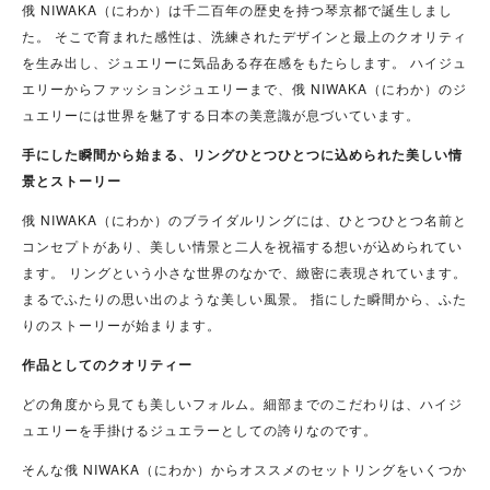
俄 NIWAKA（にわか）は千二百年の歴史を持つ琴京都で誕生しまし
た。 そこで育まれた感性は、洗練されたデザインと最上のクオリティ
を生み出し、ジュエリーに気品ある存在感をもたらします。 ハイジュ
エリーからファッションジュエリーまで、俄 NIWAKA（にわか）のジ
ュエリーには世界を魅了する日本の美意識が息づいています。
手にした瞬間から始まる、リングひとつひとつに込められた美しい情
景とストーリー
俄 NIWAKA（にわか）のブライダルリングには、ひとつひとつ名前と
コンセプトがあり、美しい情景と二人を祝福する想いが込められてい
ます。 リングという小さな世界のなかで、緻密に表現されています。
まるでふたりの思い出のような美しい風景。 指にした瞬間から、ふた
りのストーリーが始まります。
作品としてのクオリティー
どの角度から見ても美しいフォルム。細部までのこだわりは、ハイジ
ュエリーを手掛けるジュエラーとしての誇りなのです。
そんな俄 NIWAKA（にわか）からオススメのセットリングをいくつか