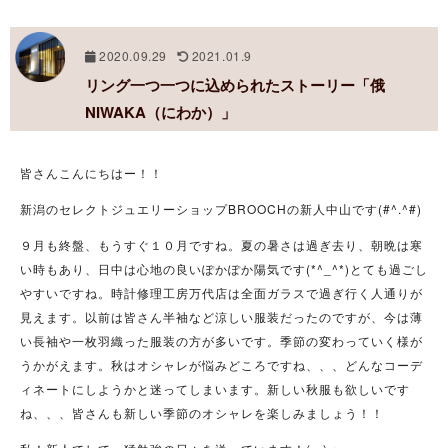
2020.09.29
2021.01.9
リング一つ一つに込められたストーリー「俄
NIWAKA（にわか）」
皆さんこんにちはー！！
新潟のセレクトジュエリーショップBROOCHの新人中山です(#^.^#)
９月も終盤、もうすぐ１０月ですね。夏の暑さは過ぎ去り、朝晩は寒
い時もあり、日中は心地の良いぽかぽか陽気です(*^_^*)とても過ごし
やすいですね。時計修理工房万代店は全面ガラスで過ぎ行く人通りが
見えます。以前は皆さん半袖など涼しい服装だったのですが、今は薄
い長袖や一枚羽織った服装の方が多いです。季節の変わっていく様が
うかがえます。秋はオシャレが悩みどころですね、、、どんなコーデ
ィネートにしようかと迷ってしまいます。新しい秋服も欲しいです
ね、、、皆さんも新しい季節のオシャレを楽しみましょう！！