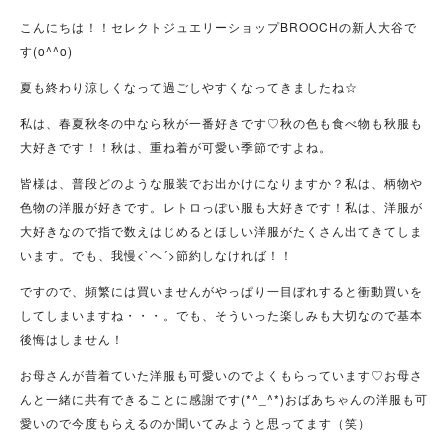
こんにちは！！セレクトジュエリーショップBROOCHの新人大谷で
す(o^^o)
夏も終わり涼しくなって過ごしやすくなってきましたね☆
私は、春夏秋冬の中なら秋が一番好きです♡秋の色も食べ物も秋服も
大好きです！！秋は、重ね着が可愛い季節ですよね。
皆様は、普段どのような服装でお出かけになりますか？私は、柄物や
色物の洋服が好きです。レトロっぽい服も大好きです！私は、洋服が
大好きなので指で数えはじめるとほしい洋服がたくさん出てきてしま
います。でも、我慢<`ヘ´>節約しなければ！！
ですので、頻繁には買いませんがやっぱり一目ぼれすると衝動買いを
してしまいますね・・・。でも、そういった楽しみも大切なので基本
後悔はしません！
お母さんが昔着ていた洋服も可愛いのでよくもらっています♡お母さ
んと一緒に共有できることに感謝です(*^_^*)おばあちゃんの洋服も可
愛いので今度もらえるのか聞いてみようと思ってます（笑）