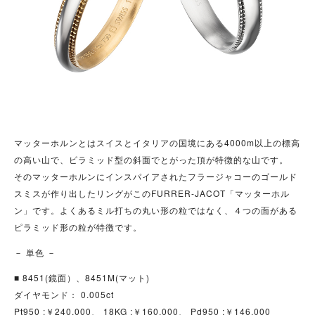
マッターホルンとはスイスとイタリアの国境にある4000m以上の標高
の高い山で、ピラミッド型の斜面でとがった頂が特徴的な山です。
そのマッターホルンにインスパイアされたフラージャコーのゴールド
スミスが作り出したリングがこのFURRER-JACOT「マッターホル
ン」です。よくあるミル打ちの丸い形の粒ではなく、４つの面がある
ピラミッド形の粒が特徴です。
－ 単色 －
■ 8451(鏡面）、8451M(マット)
ダイヤモンド： 0.005ct
Pt950 :￥240,000、 18KG :￥160,000、 Pd950 :￥146,000