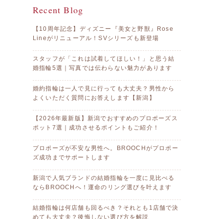
Recent Blog
【10周年記念】ディズニー『美女と野獣』Rose
Lineがリニューアル！SVシリーズも新登場
スタッフが「これは試着してほしい！」と思う結
婚指輪5選｜写真では伝わらない魅力があります
婚約指輪は一人で見に行っても大丈夫？男性から
よくいただく質問にお答えします【新潟】
【2026年最新版】新潟でおすすめのプロポーズス
ポット7選｜成功させるポイントもご紹介！
プロポーズが不安な男性へ。BROOCHがプロポー
ズ成功までサポートします
新潟で人気ブランドの結婚指輪を一度に見比べる
ならBROOCHへ！運命のリング選びを叶えます
結婚指輪は何店舗も回るべき？それとも1店舗で決
めても大丈夫？後悔しない選び方を解説