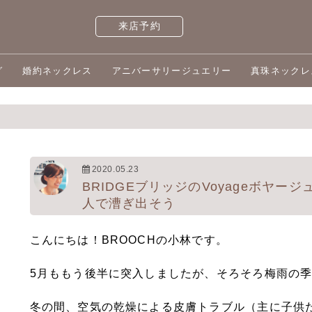
来店予約
グ
婚約ネックレス
アニバーサリージュエリー
真珠ネックレ
2020.05.23
BRIDGEブリッジのVoyageボヤ
人で漕ぎ出そう
こんにちは！BROOCHの小林です。
5月ももう後半に突入しましたが、そろそろ梅雨の
冬の間、空気の乾燥による皮膚トラブル（主に子供