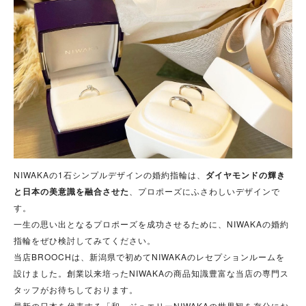
NIWAKAの1石シンプルデザインの婚約指輪は、
ダイヤモンドの輝き
と日本の美意識を融合させた
、プロポーズにふさわしいデザインで
す。
一生の思い出となるプロポーズを成功させるために、NIWAKAの婚約
指輪をぜひ検討してみてください。
当店BROOCHは、新潟県で初めてNIWAKAのレセプションルームを
設けました。
創業以来培ったNIWAKAの商品知識豊富な当店の専門ス
タッフがお待ちしております。
最新の日本を代表する「和」ジュエリーNIWAKAの世界観を存分にお