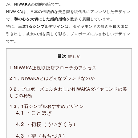
が、
NIWAKA
の婚約指輪です。
NIWAKAは、日本の伝統的な美意識を現代風にアレンジしたデザイン
で、
和の心を大切にした婚約指輪
を数多く展開しています。
特に、
王道1石シンプルデザイン
は、ダイヤモンドの輝きを最大限に
引き出し、彼女の指を美しく彩る、プロポーズにふさわしいデザイン
です。
目次
[
閉じる
]
1
NIWAKA正規取扱店ブローチのアクセス
2
1，NIWAKAとはどんなブランドなのか
3
2，プロポーズにふさわしいNIWAKAダイヤモンドの美
しさの秘密
4
3，1石シンプルおすすめデザイン
4.1
・ことほぎ
4.2
・初桜（ういざくら）
4.3
・望（もちづき）