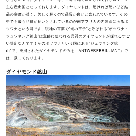
主な産出国となっております。ダイヤモンドは、硬ければ硬いほど結
晶の密度が濃く、
美しく輝くので品質が良いと言われています。
その
中でも最も品質が良いとされてい
るのが
南アフリカの内陸部にある
ボ
ツワナという国です。
現地の言葉で”光の王子”と呼ばれる“ボツワナ・
ジュワネング鉱山”は宝飾に使われる品質のダイヤモンドが採れるすご
い場所なんです！そのボツワナという国にある”ジュワネング鉱
山”で、発掘されたダイヤモンドのみを「ANTWERPBRILLIANT」で
は、扱っております。
ダイヤモンド鉱山