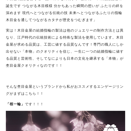
誕生です つながる木目模様 分かちあった瞬間の想いが ふたりの絆を
深めます 現代へとつながる伝統の技 未来へとつながるふたりの指輪
木目金を通してつながるカタチが歴史をつむぎます」
実は！木目金屋の結婚指輪の製法は他のジュエリーの制作方法とは異
なり、江戸時代の伝統技術による特殊な製法を使用しています。木目
金屋が求める品質は、工芸に値する品質なんです！専門の職人にしか
出せない「本物」のクオリティを信じ、一生に一つの結婚指輪に値す
る品質と芸術性、そしてなによりも日本の文化を継承する「本物」が
杢目金屋クオリティなのです！！
そんな杢目金屋というブランドから私がおススメするエンゲージリン
グがまずはこちら！！
「桜一輪」
です！！！