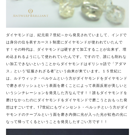
ダイヤモンドは、紀元前７世紀
～から発見されていまして、
インドで
は身分の位を表すカースト制度にダイヤモンドが使われていたんで
す！その時代は、ダイヤモンドは硬すぎて加工することが出来ず、埋
め込まれるようにして使われていたんです。ですので、誰にも削れな
い加工できないということからダイヤモンドはギリシャ語で「アダマ
ス」という“征服されざる者”という由来が来ています。
１５世紀に
は、ルドウィック・ベルケムという方がダイヤモンドをダイヤモンド
で磨きポリッシュという表面を磨くことによって表面反射が美しいと
いうシンチレーションを発見した方なんです！！誰もダイヤモンドを
磨けなかったのにダイヤモンドをダイヤモンドで磨こうとおもった発
想はすごいです。17世紀にもヴィンセント・ペルッチという方がダイ
ヤモンドのテーブルという面を磨き内側に光が入った光が虹色の光に
なって帰ってくるということを発見したすごい方です！！