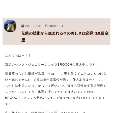
2020.08.31
2020.10.1
伝統の技術から生まれるその美しさは必見!!!杢目金
屋
こんにちはー！！
新潟のセレクトジュエリーショップBROOCHの新人中山です！
毎日変わらずお日様が元気ですね、、、夜も暑くてエアコンをつけな
いと眠れません(>_<)夏は毎年電気代が怖くて仕方ありません、、、
しかし熱中症になってからでは遅いので、皆様も我慢せず室温管理を
しっかりしましょう！体調を壊してからでは遅いですものね。
BROOCHスタッフも元気いっぱいで皆様のご来店お待ちしておりま
す！
私！新人でして、猛勉強の日々を送っています！( ..)φ