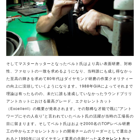
そしてマスターカッターとなったベルト氏はより高い表面研磨、対称
性、ファセットの一致を求めるようになり、当時誰にも成し得なかっ
た至高の輝きを求めて80年代はダイヤモンド研磨の作業クオリティー
の向上に没頭していくようになります。1988年GIAによってそれまで
理論は有ったものの、未だに誰も達成していなかったラウンドブリリ
アントカットにおける最高グレード、エクセレントカット
（Excellent）の概要が発表されます。その類稀な才能で既に”アント
ワープにその人在り”と言われていたベルト氏の活躍が当時の工場長の
目に留まります。そしてベルト氏はおよそ2000名のTOPレベル研磨
工の中からエクセレントカットの開発チームのリーダーとして選出さ
れると1990年にはダイヤモンド業界の念願だった
エクセレントカッ