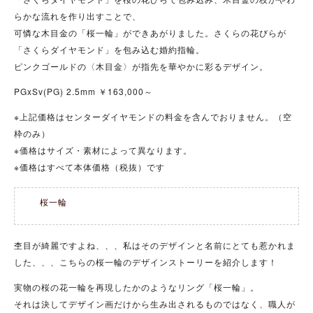
らかな流れを作り出すことで、
可憐な木目金の「桜一輪」ができあがりました。さくらの花びらが
「さくらダイヤモンド」を包み込む婚約指輪。
ピンクゴールドの〈木目金〉が指先を華やかに彩るデザイン。
PGxSv(PG) 2.5mm ￥163,000～
※上記価格はセンターダイヤモンドの料金を含んでおりません。（空
枠のみ）
※価格はサイズ・素材によって異なります。
※価格はすべて本体価格（税抜）です
桜一輪
杢目が綺麗ですよね、、、私はそのデザインと名前にとても惹かれま
した、、、こちらの桜一輪のデザインストーリーを紹介します！
実物の桜の花一輪を再現したかのようなリング「桜一輪」。
それは決してデザイン画だけから生み出されるものではなく、職人が