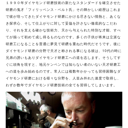
１９９０年ダイヤモンド研磨技術の新たなスタンダードを確立させた
研磨の鬼才「フィリッペンス・ベルト氏」その輝かしい経歴はこれま
で彼が培ってきたダイヤモンド研磨にかける尽きない情熱と、あくな
き探求心、そして仕上がりに対して妥協を許さない徹底的なこだわ
り、それを支える確かな技術力、天から与えられた特別な才能、すべ
てが揃って初めて成し得るものなのです。多くの子供が将来は立派な
研磨工になることを普通に夢見て研鑽を重ねた時代だそうです。後に
ダイヤモンド研磨の分野で天才と称される事になる彼は、10代の時に
兄弟の誘いもありダイヤモンド研磨工への道を志します。そうしてす
ぐに頭角を現すと、地元ケンペンでは知らない者のいない天才研磨工
への道を歩み始めるのです。常人には複数年かかっても習得困難なダ
イヤモンド研磨における様々な分野を、人並み外れた速度で取得し、
わずか数年でダイヤモンド研磨技術の全てを習得してしまいます。