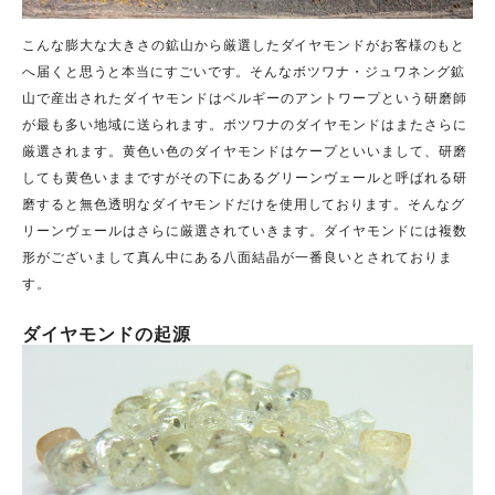
こんな膨大な大きさの鉱山か
ら厳
選したダイヤモンドがお客様のもと
へ届くと思うと本当にすごいです。
そんなボツワナ・ジュワネング鉱
山で産出されたダイヤモンドはベルギーのアントワープという研磨師
が最も多い地域に送られます。ボツワナのダイヤモンドはまたさらに
厳選されます。黄色い色のダイヤモンドはケープといいまして、研磨
しても黄色いままですがその下にあるグリーンヴェールと呼ばれる研
磨すると無色
透明なダイヤモンドだけを使用しております。
そんなグ
リーンヴェールはさらに厳選されていきます。ダイヤモンドには複数
形がございまして真ん中にある八面結晶が一番良いとされておりま
す。
ダイヤモンドの起源