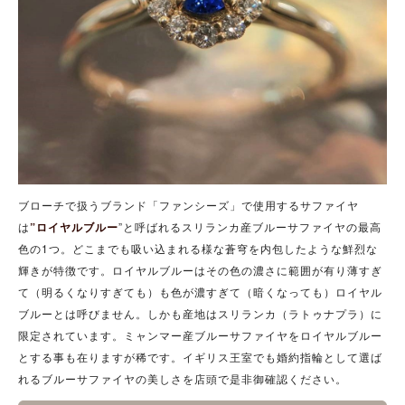
ブローチで扱うブランド「ファンシーズ」で使用するサファイヤ
は
”ロイヤルブルー
”と呼ばれるスリランカ産ブルーサファイヤの最高
色の1つ。どこまでも吸い込まれる様な蒼穹を内包したような鮮烈な
輝きが特徴です。ロイヤルブルーはその色の濃さに範囲が有り薄すぎ
て（明るくなりすぎても）も色が濃すぎて（暗くなっても）ロイヤル
ブルーとは呼びません。しかも産地はスリランカ（ラトゥナプラ）に
限定されています。ミャンマー産ブルーサファイヤをロイヤルブルー
とする事も在りますが稀です。イギリス王室でも婚約指輪として選ば
れるブルーサファイヤの美しさを店頭で是非御確認ください。