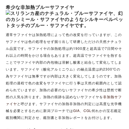
希少な非加熱ブルーサファイヤ
通常サファイヤは加熱処理によって色の改変を行っていますが、この
サファイヤは色の処理をせず掘り出して研磨しただけの天然ナチュラ
ル品質です。サファイヤの加熱処理は約1900度と超高温で7日間やそ
れ以上の時間をかける場合もあります。超高温でサファイヤを熱する
ことでサファイヤ内部の内包物は溶解し酸素と結合して変化してしま
います。サファイヤ（酸化アルミニウム）の融点温度は約2300℃の
為サファイヤは無事ですが内部は大きく変化してしまうのです。加熱
処理の過程で色の改変をサファイヤに行う事は天然の範囲内として認
められていますが、加熱の必要のないサファイヤの希少性は歴然で断
然の人気を誇ります。加熱の痕跡を認めないサファイヤを
非加熱サフ
ァイヤ
と呼びます。サファイヤの加熱非加熱の判定には高度な光学機
械を必要とするために新潟ブローチでは
GIA
、
CGL
何れかの宝石鑑定
鑑別機関に判定させ、鑑別書と非加熱レポートをお付けします。