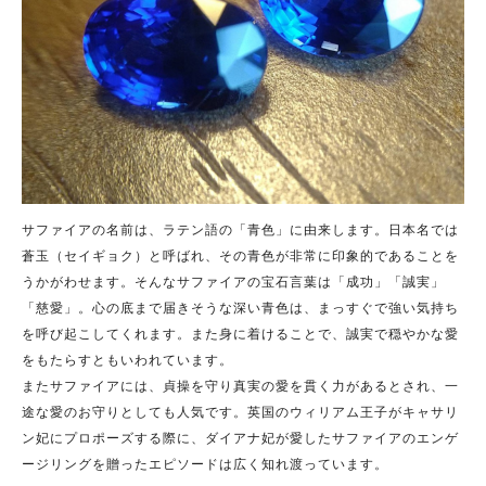
サファイアの名前は、ラテン語の「青色」に由来します。日本名では
蒼玉（セイギョク）と呼ばれ、その青色が非常に印象的であることを
うかがわせます。そんなサファイアの宝石言葉は「成功」「誠実」
「慈愛」。心の底まで届きそうな深い青色は、まっすぐで強い気持ち
を呼び起こしてくれます。また身に着けることで、誠実で穏やかな愛
をもたらすともいわれています。
また
サファイアには、貞操を守り真実の愛を貫く力があるとされ、一
途な愛のお守りとしても人気です。英国のウィリアム王子がキャサリ
ン妃にプロポーズする際に、ダイアナ妃が愛したサファイアのエンゲ
ージリングを贈ったエピソードは広く知れ渡っています。