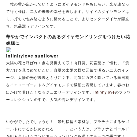
一粒の雫が広がっていくようにダイヤモンドをあしらい、光が連なっ
て行く様は、二人の未来の幸せを表します。サイドのダイヤモンドは
ミル打ちで包み込むように留めることで、よりセンターダイヤが際立
ち、気品漂うデザインです。
華やかでインパクトのあるダイヤモンドリングをつけたい花
嫁様に
infinitylove sunflower
太陽の花と呼ばれ１点を見据えて咲く向日葵、花言葉は「憧れ」「貴
方だけを見つめていたい」真夏の太陽の様な元気で明るい二人のイメ
ージ。太陽の光が燦燦とふり注ぐ中、元気に力強く咲いている向日葵
をイエローゴールド＆ダイヤモンドで繊細に表現しています。春のお
出かけで着けたくなるジュエリーデザインです。
infinitylove
のフラワ
ーコレクションの中で、人気の高いデザインです。
いかがでしたでしょうか！
「婚約指輪の素材は、プラチナにするかゴ
ールドにするか決めかねる・・・」
という人は、プラチナとゴールド
を組み合わせたコンビネーションリングを選ぶのも一つの手です！