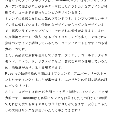
ガーデンで遊ぶ
少年と少女をテーマにしたクラシカルなデザインが特
徴です。
ゴールドを使ったコンビのデザインも多く、
トレンドに敏感な女性に人気のブランドです。
シンプルで美しいデザ
イン性に優れています。伝統的なデザインからモダンなデザインま
で、幅広いラインナップがあり、それぞれに個性があります。また、
結婚指輪とセットで購入できるブライダルリングも多く、それぞれの
指輪のデザインが調和しているため、コーディネートしやすいのも魅
力の一つです。
また、高品質な素材を使用しています。プラチナ、ゴールド、ダイヤ
モンド、エメラルド、サファイアなど、贅沢な素材を使用しているた
め、高級感があり、永く愛用できます。
Rosetteの結婚指輪の内側にはオプションで、アニバーサリーストー
ンをセッティングすることが出来ます。
ふたりだけの特別な記念の証
にピッタリです。
さらに、ロゼットは保が10年間という長い期間ついているところも魅
力的です。
Rosetteはお客様にリングをお届けしたその日から10年間
であれば何度でもサイズ直しや仕上げ直しができます。安心してふた
りの大切はリングをお使いいただく事ができます！