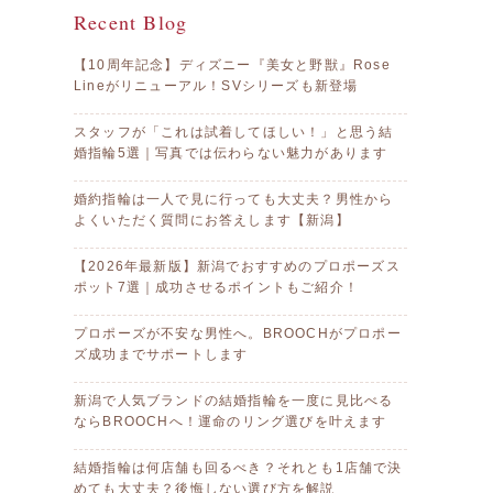
Recent Blog
【10周年記念】ディズニー『美女と野獣』Rose
Lineがリニューアル！SVシリーズも新登場
スタッフが「これは試着してほしい！」と思う結
婚指輪5選｜写真では伝わらない魅力があります
婚約指輪は一人で見に行っても大丈夫？男性から
よくいただく質問にお答えします【新潟】
【2026年最新版】新潟でおすすめのプロポーズス
ポット7選｜成功させるポイントもご紹介！
プロポーズが不安な男性へ。BROOCHがプロポー
ズ成功までサポートします
新潟で人気ブランドの結婚指輪を一度に見比べる
ならBROOCHへ！運命のリング選びを叶えます
結婚指輪は何店舗も回るべき？それとも1店舗で決
めても大丈夫？後悔しない選び方を解説