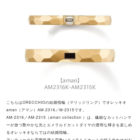
こちらはORECCHIOの結婚指輪（マリッジリング）でオレッキオ
aman（アマン）AM‐2316／M‐2315です。
AM-2316／AM-2315（aman collection ）は、繊細なカットハンマ
ーが放つ艶やかな光とエメラルドカットダイヤの透明な輝きを楽しめ
るオレッキオならではの結婚指輪。
アンティークな雰囲気漂う四角いエメラルドカットの組み合わせがお