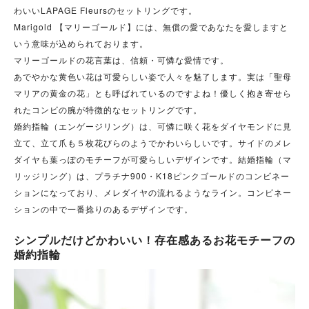
わいいLAPAGE Fleursのセットリングです。
Marigold 【マリーゴールド】には、無償の愛であなたを愛しますと
いう意味が込められております。
マリーゴールドの花言葉は、信頼・可憐な愛情です。
あでやかな黄色い花は可愛らしい姿で人々を魅了します。実は「聖母
マリアの黄金の花」とも呼ばれているのですよね！優しく抱き寄せら
れたコンビの腕が特徴的なセットリングです。
婚約指輪（エンゲージリング）は、可憐に咲く花をダイヤモンドに見
立て、立て爪も５枚花びらのようでかわいらしいです。サイドのメレ
ダイヤも葉っぽのモチーフが可愛らしいデザインです。結婚指輪（マ
リッジリング）は、プラチナ900・K18ピンクゴールドのコンビネー
ションになっており、メレダイヤの流れるようなライン。コンビネー
ションの中で一番捻りのあるデザインです。
シンプルだけどかわいい！存在感あるお花モチーフの
婚約指輪