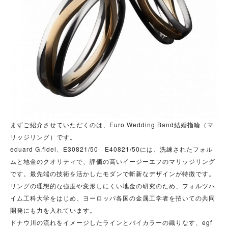
まずご紹介させていただくのは、Euro Wedding Band結婚指輪（マ
リッジリング）です。
eduard G.fidel、E30821/50 E40821/50には、洗練されたフォル
ムと地金のクオリティで、評価の高いイージーエフのマリッジリング
です。最先端の技術を活かしたモダンで斬新なデザインが特徴です。
リングの理想的な強度や変形しにくい地金の研究のため、フォルツハ
イム工科大学をはじめ、ヨーロッパ各国の金属工学者を招いての共同
開発にも力を入れています。
ドナウ川の流れをイメージしたラインとバイカラーの織りなす、egf