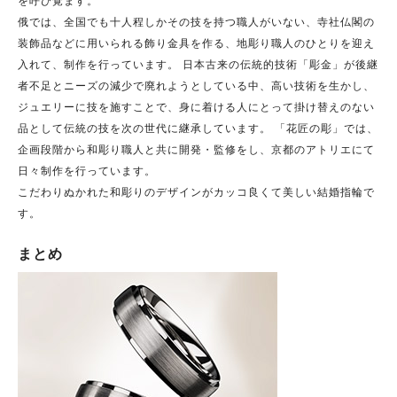
俄では、全国でも十人程しかその技を持つ職人がいない、寺社仏閣の
装飾品などに用いられる飾り金具を作る、地彫り職人のひとりを迎え
入れて、制作を行っています。 日本古来の伝統的技術「彫金」が後継
者不足とニーズの減少で廃れようとしている中、高い技術を生かし、
ジュエリーに技を施すことで、身に着ける人にとって掛け替えのない
品として伝統の技を次の世代に継承しています。 「花匠の彫」では、
企画段階から和彫り職人と共に開発・監修をし、京都のアトリエにて
日々制作を行っています。
こだわりぬかれた和彫りのデザインがカッコ良くて美しい結婚指輪で
す。
まとめ