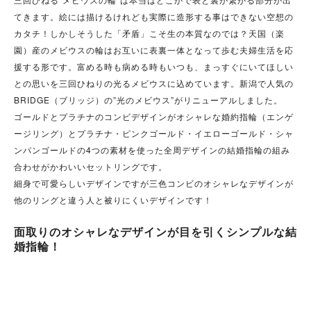
てきます。絵には描けるけれども実際に造形する事はできない空想の
カタチ！しかしそうした「矛盾」こそ生の本質なのでは？天国（楽
園）産のメビウスの輪はお互いに表裏一体となって歩む夫婦生活を応
援する形です。富める時も病める時もいつも、まっすぐにいてほしい
との思いを三回ひねりの光るメビウスに込めています。新潟で人気の
BRIDGE（ブリッジ）の”光のメビウス”がリニューアルしました。
ゴールドとプラチナのコンビデザインがオシャレな婚約指輪（エンゲ
ージリング）とプラチナ・ピンクゴールド・イエローゴールド・シャ
ンパンゴールドの4つの素材を使った全周デザインの結婚指輪の組み
合わせがかわいいセットリングです。
細身で可愛らしいデザインですが三色コンビのオシャレなデザインが
他のリングと違う人と被りにくいデザインです！
面取りのオシャレなデザインが目を引くシンプルな結
婚指輪！